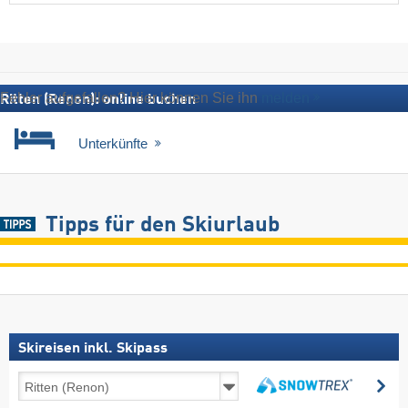
Fehler aufgefallen? Hier können Sie ihn
melden
Ritten (Renon): online buchen
Unterkünfte
Tipps für den Skiurlaub
Skireisen inkl. Skipass
Skireisen
su
inkl.
suchen