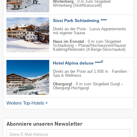
Winterberg
·
0 m zum Skigebiet
Winterberg (Skiliftkarussell)
Sissi Park Schladming ****
Direkt an der Piste · Luxus Appartements
mit eigener Sauna
Haus im Ennstal
·
0 m zum Skigebiet
Schladming – Planai/​Hochwurzen/​Hauser
Kaibling/​Reiteralm (4-Berge-Skischaukel)
S
Hotel Alpina deluxe ****
Direkt an der Piste auf 1.930 m · Familien ·
Spa & Wellness
Obergurgl
·
0 m zum Skigebiet Gurgl –
Obergurgl-Hochgurgl
Weitere Top-Hotels
Abonniere unseren Newsletter
E-