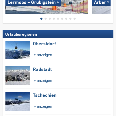
Lermoos – Grubigstein
Arber
Urlaubsregionen
Oberstdorf
anzeigen
Radstadt
anzeigen
Tschechien
anzeigen