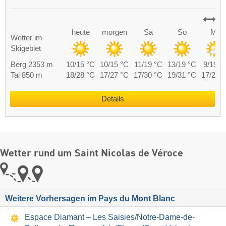
heute
morgen
Sa
So
Mo
Wetter im
Skigebiet
Berg 2353 m
10/15 °C
10/15 °C
11/19 °C
13/19 °C
9/19 °
Tal 850 m
18/28 °C
17/27 °C
17/30 °C
19/31 °C
17/29 
Details
Wetter rund um Saint Nicolas de Véroce
Weitere Vorhersagen im Pays du Mont Blanc
Espace Diamant – Les Saisies/​Notre-Dame-de-