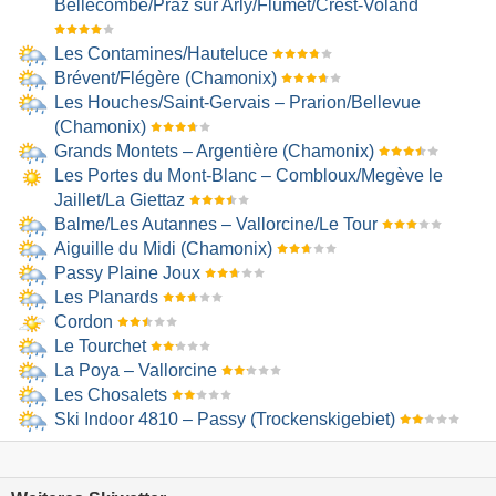
Bellecombe/​Praz sur Arly/​Flumet/​Crest-Voland
Les Contamines/​Hauteluce
Brévent/​Flégère (Chamonix)
Les Houches/​Saint-Gervais – Prarion/​Bellevue
(Chamonix)
Grands Montets – Argentière (Chamonix)
Les Portes du Mont-Blanc – Combloux/​Megève le
Jaillet/​La Giettaz
Balme/​Les Autannes – Vallorcine/​Le Tour
Aiguille du Midi (Chamonix)
Passy Plaine Joux
Les Planards
Cordon
Le Tourchet
La Poya – Vallorcine
Les Chosalets
Ski Indoor 4810 – Passy
(Trockenskigebiet)