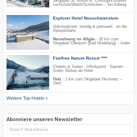
Skigebiet St. Anton/​St. Christoph/​Stuben/​
Lech/​Zürs/​Warth/​Schröcken – Ski Arlberg
Explorer Hotel Neuschwanstein
Unkompliziert, trendig & preiswert · an der
Alpspitzbahn
Nesselwang im Allgäu
·
20 km zum
Skigebiet Oberjoch (Bad Hindelang) – Iseler
Feelfree Nature Resort ****
Chalets & Suiten · Infinitypool · Saunen ·
Gratis Skibus ab Hotel
Oetz
·
1 km zum Skigebiet Hochoetz –
Oetz
Weitere Top-Hotels
Abonniere unseren Newsletter
E-
Mail