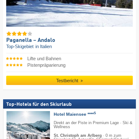
Paganella – Andalo
Top-Skigebiet
in Italien
Lifte und Bahnen
Pistenpräparierung
Testbericht
Top-Hotels für den Skiurlaub
S
Hotel Maiensee ****
Direkt an der Piste in Premium Lage · Ski &
Wellness
St. Christoph am Arlberg
·
0 m zum