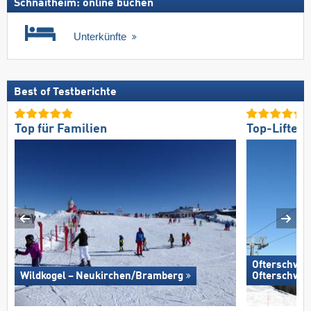
Schnaitheim: online buchen
Unterkünfte
Best of Testberichte
Top für Familien
Top-Lifte/
Ofterschwan
Wildkogel – Neukirchen/​Bramberg
Ofterschwa