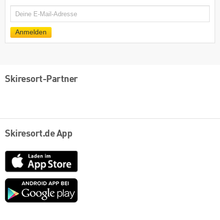
E-
Mail
Anmelden
Skiresort-Partner
Skiresort.de App
App
Store
Google
play