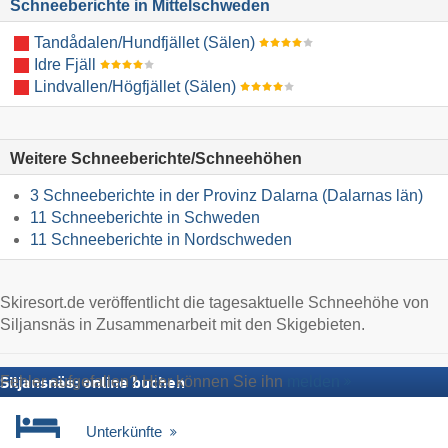
Schneeberichte in Mittelschweden
Tandådalen/​Hundfjället (Sälen)
Idre Fjäll
Lindvallen/​Högfjället (Sälen)
Weitere Schneeberichte/Schneehöhen
3 Schneeberichte in der Provinz Dalarna (Dalarnas län)
11 Schneeberichte in Schweden
11 Schneeberichte in Nordschweden
Skiresort.de veröffentlicht die tagesaktuelle Schneehöhe von
Siljansnäs in Zusammenarbeit mit den Skigebieten.
Fehler aufgefallen? Hier können Sie ihn
melden
Siljansnäs: online buchen
Unterkünfte