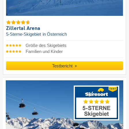
Zillertal Arena
5-Sterne-Skigebiet
in Österreich
Größe des Skigebiets
Familien und Kinder
Testbericht