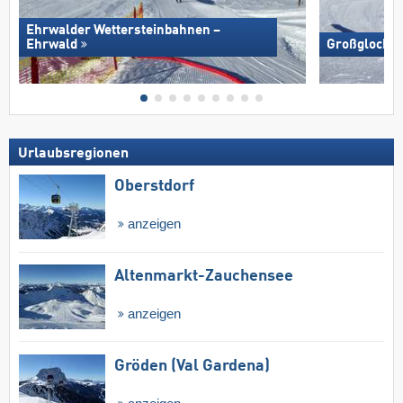
Ehrwalder Wettersteinbahnen –
Ehrwald
Großglockne
Urlaubsregionen
Oberstdorf
anzeigen
Altenmarkt-Zauchensee
anzeigen
Gröden (Val Gardena)