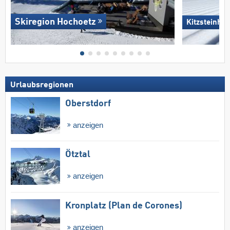
Skiregion Hochoetz
Kitzsteinhor
Urlaubsregionen
Oberstdorf
anzeigen
Ötztal
anzeigen
Kronplatz (Plan de Corones)
anzeigen