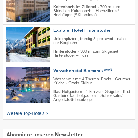
Kaltenbach im Zillertal
·
700 m zum
Skigebiet Kaltenbach – Hochzillertal/​
Hochfügen (SKi-optimal)
Explorer Hotel Hinterstoder
Unkompliziert, trendig & preiswert · nahe
der Bergbahn
Hinterstoder
·
300 m zum Skigebiet
Hinterstoder – Höss
S
Verwöhnhotel Bismarck ****
Wasserwelt mit 4 Thermal-Pools · Gourmet-
Küche · Gratis Skibus
Bad Hofgastein
·
1 km zum Skigebiet Bad
Gastein/​Bad Hofgastein – Schlossalm/​
Angertal/​Stubnerkogel
Weitere Top-Hotels
Abonniere unseren Newsletter