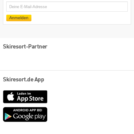
E-
Mail
Anmelden
Skiresort-Partner
Skiresort.de App
App
Store
Google
play