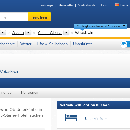
Testsieger
Newsletter
Weltrekorde
Jobs
Deuts
Skigebiet,
suchen
Region,
Ort liegt in mehreren Regionen
Begriffe
…
Länder
Provinzen
Regionen
Alberta
Central Alberta
Wetaskiwin
Westkanada
berichte
Wetter
Lifte & Seilbahnen
Unterkünfte
Tipps
für
den
Skiur
 Wetaskiwin
ohnungen
Pensionen
Wetaskiwin: online buchen
iwin.
Ob Unterkünfte in
5-Sterne-Hotel: suchen
Unterkünfte