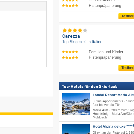
Pistenpräparierung
Testber
Carezza
Top-Skigebiet
in Italien
Familien und Kinder
Pistenpräparierung
Testber
Top-Hotels für den Skiurlaub
Landal Resort Maria Al
Luxus-Appartements · Skiab
fast bis vor die Tür
Maria Alm
·
200 m zum Skig
Hochkönig – Maria Alm/​Dient
Mühlbach
Hotel Alpina deluxe ****
Direkt an der Piste auf 1.930