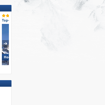
Top-Lifte/Bahnen
Top-Schneesicherheit
Hochkönig
Skiregion Hochoetz