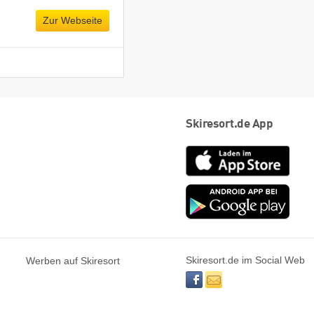
Zur Webseite
Skiresort.de App
App
Store
Goog
play
Skiresort.de im Social Web
Werben auf Skiresort
facebook
newsletter