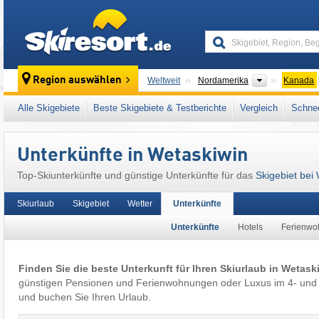
skiresort
Kontinente
Region auswählen
Weltweit
Nordamerika
Kanada
Dieser Ort liegt auch in:
Canadian Prairies
,
Alle Skigebiete
Beste Skigebiete & Testberichte
Vergleich
Schnee
Unterkünfte in Wetaskiwin
Top-Skiunterkünfte und günstige Unterkünfte für das
Skigebiet bei
Skiurlaub
Skigebiet
Wetter
Unterkünfte
Unterkünfte
Hotels
Ferienw
Finden Sie die beste Unterkunft für Ihren Skiurlaub in Wetask
günstigen Pensionen und Ferienwohnungen oder Luxus im 4- und 
und buchen Sie Ihren Urlaub.