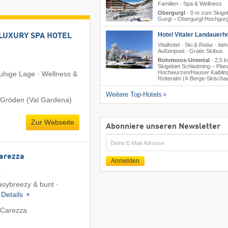
Familien · Spa & Wellness
Obergurgl
·
0 m zum Skigeb
Gurgl – Obergurgl-Hochgurg
Hotel Vitaler Landauerho
LUXURY SPA HOTEL
Vitalhotel · Ski & Relax · beh
Außenpool · Gratis Skibus
Rohrmoos-Untertal
·
2,5 
Skigebiet Schladming – Planai
Hochwurzen/​Hauser Kaibling
Ruhige Lage · Wellness &
Reiteralm (4-Berge-Skischa
Weitere Top-Hotels
 Gröden (Val Gardena)
Zur Webseite
Abonniere unseren Newsletter
E-
Mail
Carezza
Anmelden
a
easybreezy & bunt ·
·
Details
 Carezza