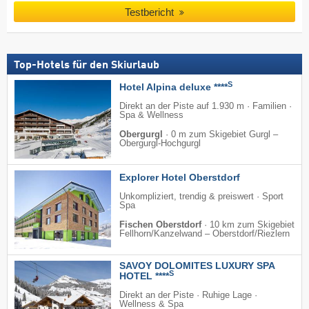
Testbericht
Top-Hotels für den Skiurlaub
S
Hotel Alpina deluxe ****
Direkt an der Piste auf 1.930 m · Familien ·
Spa & Wellness
Obergurgl
·
0 m zum Skigebiet Gurgl –
Obergurgl-Hochgurgl
Explorer Hotel Oberstdorf
Unkompliziert, trendig & preiswert · Sport
Spa
Fischen Oberstdorf
·
10 km zum Skigebiet
Fellhorn/​Kanzelwand – Oberstdorf/​Riezlern
SAVOY DOLOMITES LUXURY SPA
S
HOTEL ****
Direkt an der Piste · Ruhige Lage ·
Wellness & Spa