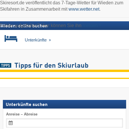
Skiresort.de veröffentlicht das 7-Tage-Wetter für Wieden zum
Skifahren in Zusammenarbeit mit
www.wetter.net
.
Fehler aufgefallen? Hier können Sie ihn
melden
Wieden: online buchen
Unterkünfte
Tipps für den Skiurlaub
Unterkünfte suchen
Anreise – Abreise