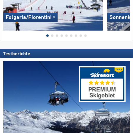
Folgaria/​Fiorentini
Sonnenkop
Testberichte