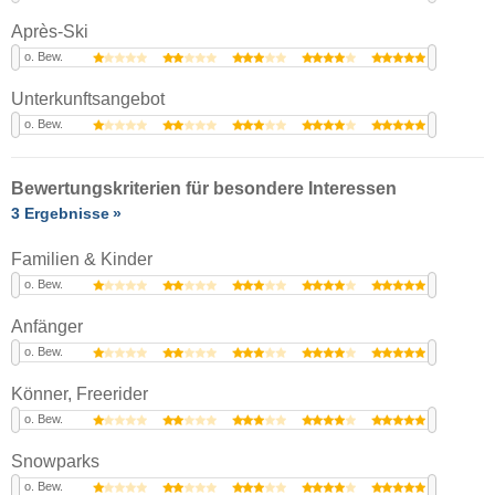
Après-Ski
o. Bew.
Unterkunftsangebot
o. Bew.
Bewertungskriterien für besondere Interessen
3 Ergebnisse
Familien & Kinder
o. Bew.
Anfänger
o. Bew.
Könner, Freerider
o. Bew.
Snowparks
o. Bew.