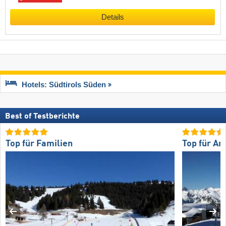
Details
Hotels: Südtirols Süden
Best of Testberichte
Top für Familien
Top für An