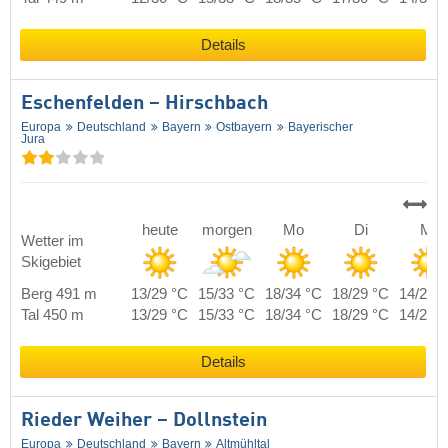
Details
Eschenfelden – Hirschbach
Europa
Deutschland
Bayern
Ostbayern
Bayerischer
Jura
heute
morgen
Mo
Di
Mi
Wetter im
Skigebiet
Berg 491 m
13/29 °C
15/33 °C
18/34 °C
18/29 °C
14/29 
Tal 450 m
13/29 °C
15/33 °C
18/34 °C
18/29 °C
14/29 
Details
Rieder Weiher – Dollnstein
Europa
Deutschland
Bayern
Altmühltal