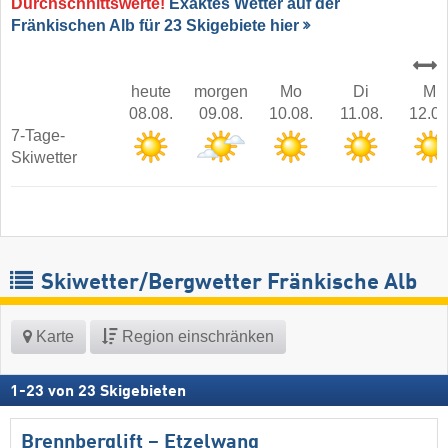
Durchschnittswerte!
Exaktes Wetter auf der
Fränkischen Alb für 23 Skigebiete hier
heute
morgen
Mo
Di
Mi
08.08.
09.08.
10.08.
11.08.
12.08
7-Tage-
Skiwetter
Skiwetter/Bergwetter Fränkische Alb
Karte
Region einschränken
1
-
23
von
23
Skigebieten
Brennberglift – Etzelwang