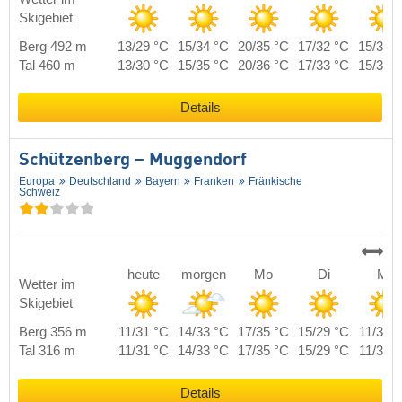
Skigebiet
Berg 492 m
13/29 °C
15/34 °C
20/35 °C
17/32 °C
15/30 
Tal 460 m
13/30 °C
15/35 °C
20/36 °C
17/33 °C
15/31 
Details
Schützenberg – Muggendorf
Europa
Deutschland
Bayern
Franken
Fränkische
Schweiz
heute
morgen
Mo
Di
Mi
Wetter im
Skigebiet
Berg 356 m
11/31 °C
14/33 °C
17/35 °C
15/29 °C
11/31 
Tal 316 m
11/31 °C
14/33 °C
17/35 °C
15/29 °C
11/31 
Details