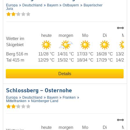
Europa
Deutschland
Bayern
Ostbayern
Bayerischer
Jura
heute
morgen
Mo
Di
Mi
Wetter im
Skigebiet
Berg 516 m
11/28 °C
14/31 °C
17/33 °C
16/28 °C
13/28 
Tal 415 m
12/29 °C
15/32 °C
18/34 °C
17/29 °C
14/29 
Details
Schlossberg – Osternohe
Europa
Deutschland
Bayern
Franken
Mittelfranken
Nürnberger Land
heute
morgen
Mo
Di
Mi