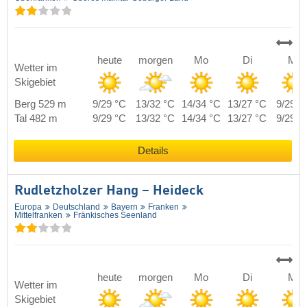
heute
morgen
Mo
Di
Mi
Wetter im
Skigebiet
Berg 529 m
9/29 °C
13/32 °C
14/34 °C
13/27 °C
9/29 °
Tal 482 m
9/29 °C
13/32 °C
14/34 °C
13/27 °C
9/29 °
Details
Rudletzholzer Hang – Heideck
Europa
Deutschland
Bayern
Franken
Mittelfranken
Fränkisches Seenland
heute
morgen
Mo
Di
Mi
Wetter im
Skigebiet