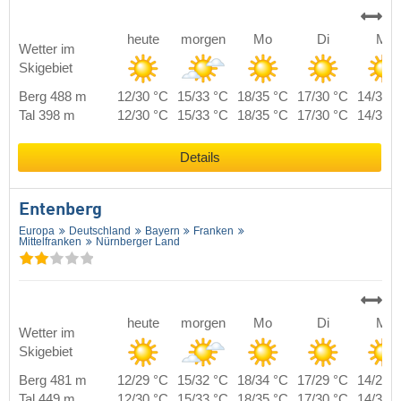
heute
morgen
Mo
Di
Mi
Wetter im
Skigebiet
Berg 488 m
12/30 °C
15/33 °C
18/35 °C
17/30 °C
14/30 
Tal 398 m
12/30 °C
15/33 °C
18/35 °C
17/30 °C
14/30 
Details
Entenberg
Europa
Deutschland
Bayern
Franken
Mittelfranken
Nürnberger Land
heute
morgen
Mo
Di
Mi
Wetter im
Skigebiet
Berg 481 m
12/29 °C
15/32 °C
18/34 °C
17/29 °C
14/29 
Tal 449 m
12/30 °C
15/33 °C
18/35 °C
17/30 °C
14/30 