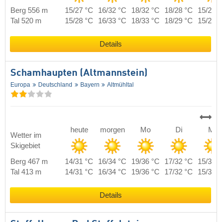
Berg 556 m
15/27 °C
16/32 °C
18/32 °C
18/28 °C
15/28 
Tal 520 m
15/28 °C
16/33 °C
18/33 °C
18/29 °C
15/29 
Details
Schamhaupten (Altmannstein)
Europa
Deutschland
Bayern
Altmühltal
heute
morgen
Mo
Di
Mi
Wetter im
Skigebiet
Berg 467 m
14/31 °C
16/34 °C
19/36 °C
17/32 °C
15/31 
Tal 413 m
14/31 °C
16/34 °C
19/36 °C
17/32 °C
15/31 
Details