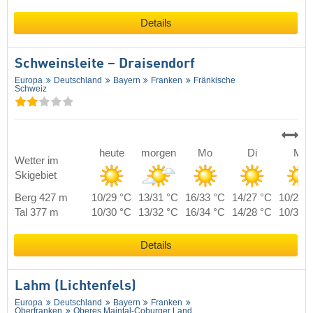
Details
Schweinsleite – Draisendorf
Europa
Deutschland
Bayern
Franken
Fränkische
Schweiz
heute
morgen
Mo
Di
Mi
Wetter im
Skigebiet
Berg 427 m
10/29 °C
13/31 °C
16/33 °C
14/27 °C
10/29 
Tal 377 m
10/30 °C
13/32 °C
16/34 °C
14/28 °C
10/30 
Details
Lahm (Lichtenfels)
Europa
Deutschland
Bayern
Franken
Oberfranken
Oberes Maintal-Coburger Land