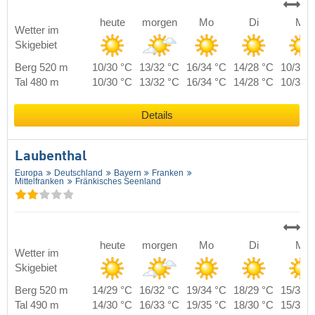
heute
morgen
Mo
Di
Mi
Wetter im
Skigebiet
Berg 520 m
10/30 °C
13/32 °C
16/34 °C
14/28 °C
10/30 
Tal 480 m
10/30 °C
13/32 °C
16/34 °C
14/28 °C
10/30 
Details
Laubenthal
Europa
Deutschland
Bayern
Franken
Mittelfranken
Fränkisches Seenland
heute
morgen
Mo
Di
Mi
Wetter im
Skigebiet
Berg 520 m
14/29 °C
16/32 °C
19/34 °C
18/29 °C
15/30 
Tal 490 m
14/30 °C
16/33 °C
19/35 °C
18/30 °C
15/31 