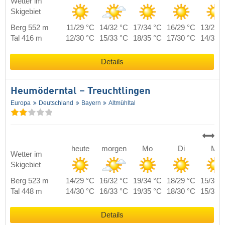
Wetter im
Skigebiet
Berg 552 m
11/29 °C
14/32 °C
17/34 °C
16/29 °C
13/29 
Tal 416 m
12/30 °C
15/33 °C
18/35 °C
17/30 °C
14/30 
Details
Heumöderntal – Treuchtlingen
Europa
Deutschland
Bayern
Altmühltal
heute
morgen
Mo
Di
Mi
Wetter im
Skigebiet
Berg 523 m
14/29 °C
16/32 °C
19/34 °C
18/29 °C
15/30 
Tal 448 m
14/30 °C
16/33 °C
19/35 °C
18/30 °C
15/31 
Details