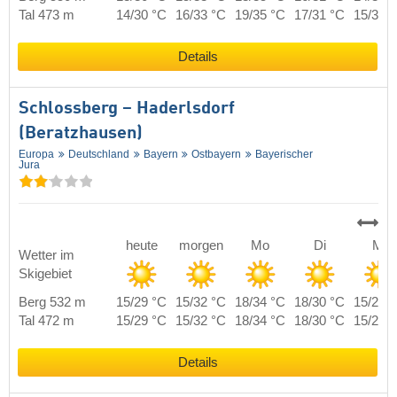
Tal 473 m
14/30 °C
16/33 °C
19/35 °C
17/31 °C
15/30 
Details
Schlossberg – Haderlsdorf
(Beratzhausen)
Europa
Deutschland
Bayern
Ostbayern
Bayerischer
Jura
heute
morgen
Mo
Di
Mi
Wetter im
Skigebiet
Berg 532 m
15/29 °C
15/32 °C
18/34 °C
18/30 °C
15/29 
Tal 472 m
15/29 °C
15/32 °C
18/34 °C
18/30 °C
15/29 
Details