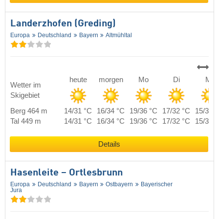
Landerzhofen (Greding)
Europa
Deutschland
Bayern
Altmühltal
heute
morgen
Mo
Di
Mi
Wetter im
Skigebiet
Berg 464 m
14/31 °C
16/34 °C
19/36 °C
17/32 °C
15/31 
Tal 449 m
14/31 °C
16/34 °C
19/36 °C
17/32 °C
15/31 
Details
Hasenleite – Ortlesbrunn
Europa
Deutschland
Bayern
Ostbayern
Bayerischer
Jura