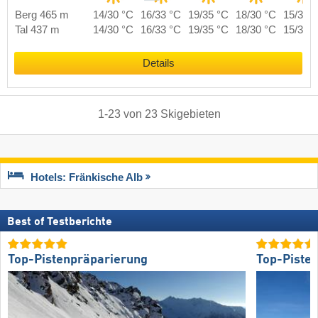
Berg 465 m
14/30 °C
16/33 °C
19/35 °C
18/30 °C
15/31 
Tal 437 m
14/30 °C
16/33 °C
19/35 °C
18/30 °C
15/31 
Details
1
-
23
von
23
Skigebieten
Hotels: Fränkische Alb
Best of Testberichte
Top-Pistenpräparierung
Top-Piste