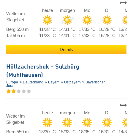
heute
morgen
Mo
Di
Mi
Wetter im
Skigebiet
Berg 590 m
11/28 °C
14/31 °C
17/33 °C
16/28 °C
13/28 
Tal 505 m
11/28 °C
14/31 °C
17/33 °C
16/28 °C
13/28 
Details
Höllzachersbuk – Sulzbürg
(Mühlhausen)
Europa
Deutschland
Bayern
Ostbayern
Bayerischer
Jura
heute
morgen
Mo
Di
Mi
Wetter im
Skigebiet
Berg 550 m
13/30 °C
15/33 °C
18/35 °C
16/31 °C
14/30 