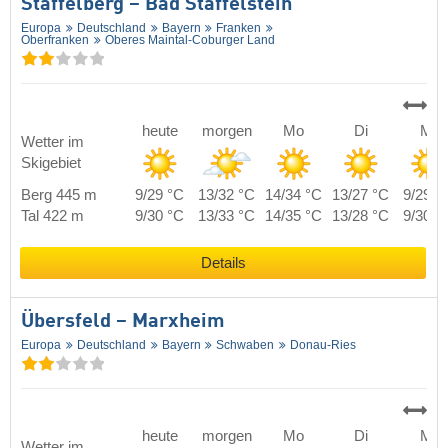
Staffelberg – Bad Staffelstein
Europa
Deutschland
Bayern
Franken
Oberfranken
Oberes Maintal-Coburger Land
heute
morgen
Mo
Di
Mi
Wetter im
Skigebiet
Berg 445 m
9/29 °C
13/32 °C
14/34 °C
13/27 °C
9/29 °
Tal 422 m
9/30 °C
13/33 °C
14/35 °C
13/28 °C
9/30 °
Details
Übersfeld – Marxheim
Europa
Deutschland
Bayern
Schwaben
Donau-Ries
heute
morgen
Mo
Di
Mi
Wetter im