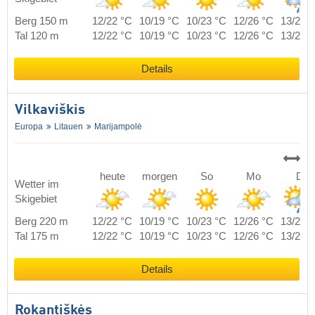
Berg 150 m
12/22 °C
10/19 °C
10/23 °C
12/26 °C
13/21 
Tal 120 m
12/22 °C
10/19 °C
10/23 °C
12/26 °C
13/21 
Details
Vilkaviškis
Europa
Litauen
Marijampolė
heute
morgen
So
Mo
Di
Wetter im
Skigebiet
Berg 220 m
12/22 °C
10/19 °C
10/23 °C
12/26 °C
13/21 
Tal 175 m
12/22 °C
10/19 °C
10/23 °C
12/26 °C
13/21 
Details
Rokantiškės