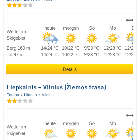
heute
morgen
So
Mo
Di
Wetter im
Skigebiet
Berg 160 m
14/24 °C
10/22 °C
9/23 °C
12/28 °C
12/23 
Tal 97 m
14/24 °C
10/22 °C
9/23 °C
12/28 °C
12/23 
Details
Liepkalnis – Vilnius (Žiemos trasa)
Europa
Litauen
Vilnius
heute
morgen
So
Mo
Di
Wetter im
Skigebiet