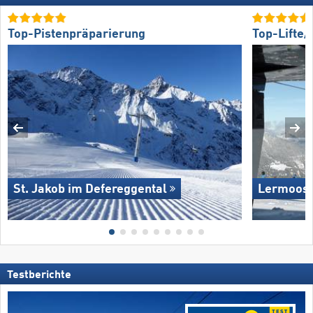
Top-Pistenpräparierung
Top-Lifte
St. Jakob im Defereggental
Lermoos 
Testberichte