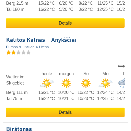
Berg 215 m
15/22 °C
8/20 °C
8/22 °C
11/25 °C
15/22 
Tal 180 m
16/22 °C
9/20 °C
9/22 °C
12/25 °C
16/22 
Details
Kalitos Kalnas – Anykščiai
Europa
Litauen
Utena
heute
morgen
So
Mo
Di
Wetter im
Skigebiet
Berg 111 m
15/21 °C
10/20 °C
10/22 °C
12/24 °C
14/21 
Tal 75 m
15/22 °C
10/21 °C
10/23 °C
12/25 °C
14/22 
Details
Birštonas