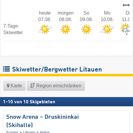
heute
morgen
So
Mo
Di
07.08.
08.08.
09.08.
10.08.
11.08
7-Tage-
Skiwetter
Skiwetter/Bergwetter Litauen
Karte
Region einschränken
1
-
10
von
10
Skigebieten
Snow Arena – Druskininkai
(Skihalle)
Europa
Litauen
Alytus