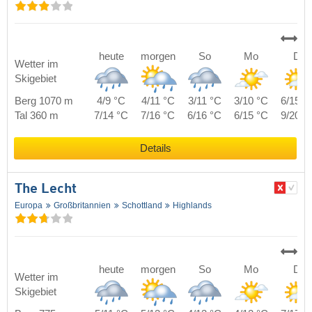
heute
morgen
So
Mo
Di
Wetter im
Skigebiet
Berg 1070 m
4/9 °C
4/11 °C
3/11 °C
3/10 °C
6/15 °
Tal 360 m
7/14 °C
7/16 °C
6/16 °C
6/15 °C
9/20 °
Details
The Lecht
Europa
Großbritannien
Schottland
Highlands
heute
morgen
So
Mo
Di
Wetter im
Skigebiet