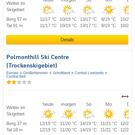
heute
morgen
So
Mo
Di
Wetter im
Skigebiet
Berg 97 m
11/17 °C
10/19 °C
13/17 °C
8/19 °C
10/21 
Tal 91 m
11/17 °C
10/19 °C
13/17 °C
8/19 °C
10/21 
Details
Polmonthill Ski Centre
(Trockenskigebiet)
Europa
Großbritannien
Schottland
Central Lowlands
Central Belt
heute
morgen
So
Mo
Di
Wetter im
Skigebiet
Berg 37 m
12/19 °C
11/20 °C
14/19 °C
11/21 °C
12/21 
Tal 18 m
12/19 °C
11/20 °C
14/19 °C
11/21 °C
12/21 