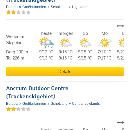
(Trockenskigebiet)
Europa
Großbritannien
Schottland
Highlands
heute
morgen
So
Mo
Di
Wetter im
Skigebiet
Berg 230 m
9/13 °C
9/16 °C
9/15 °C
7/17 °C
9/21 °
Tal 226 m
9/13 °C
9/16 °C
9/15 °C
7/17 °C
9/21 °
Details
Ancrum Outdoor Centre
(Trockenskigebiet)
Europa
Großbritannien
Schottland
Central Lowlands