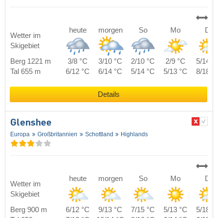
heute
morgen
So
Mo
Di
Wetter im
Skigebiet
Berg 1221 m
3/8 °C
3/10 °C
2/10 °C
2/9 °C
5/14 °
Tal 655 m
6/12 °C
6/14 °C
5/14 °C
5/13 °C
8/18 °
Details
Glenshee
Europa
Großbritannien
Schottland
Highlands
heute
morgen
So
Mo
Di
Wetter im
Skigebiet
Berg 900 m
6/12 °C
9/13 °C
7/15 °C
5/13 °C
5/18 °