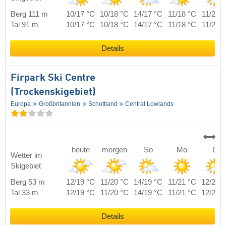
Berg 111 m
10/17 °C
10/18 °C
14/17 °C
11/18 °C
11/22 
Tal 91 m
10/17 °C
10/18 °C
14/17 °C
11/18 °C
11/22 
Details
Firpark Ski Centre
(Trockenskigebiet)
Europa
Großbritannien
Schottland
Central Lowlands
heute
morgen
So
Mo
Di
Wetter im
Skigebiet
Berg 53 m
12/19 °C
11/20 °C
14/19 °C
11/21 °C
12/21 
Tal 33 m
12/19 °C
11/20 °C
14/19 °C
11/21 °C
12/21 
Details