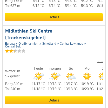
Berg 775 m
5/11 °C
5/13 °C
4/13 °C
4/12 °C
7/17 °
Tal 637 m
6/12 °C
6/14 °C
5/14 °C
5/13 °C
8/18 °
Details
Midlothian Ski Centre
(Trockenskigebiet)
Europa
Großbritannien
Schottland
Central Lowlands
Central Belt
heute
morgen
So
Mo
Di
Wetter im
Skigebiet
Berg 340 m
11/17 °C
10/18 °C
13/17 °C
10/19 °C
11/19 
Tal 240 m
11/18 °C
10/19 °C
13/18 °C
10/20 °C
11/20 
Details