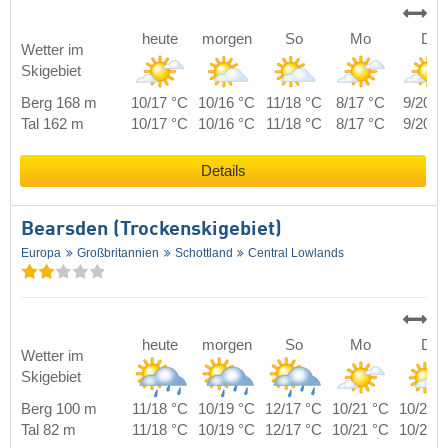
heute
morgen
So
Mo
Di
Wetter im
Skigebiet
Berg 168 m
10/17 °C
10/16 °C
11/18 °C
8/17 °C
9/20 °
Tal 162 m
10/17 °C
10/16 °C
11/18 °C
8/17 °C
9/20 °
Details
Bearsden (Trockenskigebiet)
Europa
Großbritannien
Schottland
Central Lowlands
heute
morgen
So
Mo
Di
Wetter im
Skigebiet
Berg 100 m
11/18 °C
10/19 °C
12/17 °C
10/21 °C
10/24 
Tal 82 m
11/18 °C
10/19 °C
12/17 °C
10/21 °C
10/24 