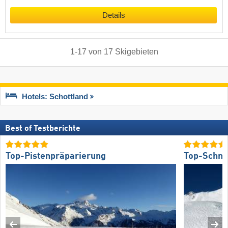
Details
1
-
17
von
17
Skigebieten
Hotels: Schottland
Best of Testberichte
Top-Pistenpräparierung
Top-Schne