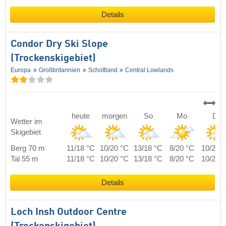
Details
Condor Dry Ski Slope
(Trockenskigebiet)
Europa
Großbritannien
Schottland
Central Lowlands
heute
morgen
So
Mo
Di
Wetter im
Skigebiet
Berg 70 m
11/18 °C
10/20 °C
13/18 °C
8/20 °C
10/22 
Tal 55 m
11/18 °C
10/20 °C
13/18 °C
8/20 °C
10/22 
Details
Loch Insh Outdoor Centre