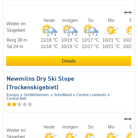
heute
morgen
So
Mo
Di
Wetter im
Skigebiet
Berg 38 m
11/18 °C
10/19 °C
12/17 °C
10/21 °C
10/24 
Tal 24 m
11/18 °C
10/19 °C
12/17 °C
10/21 °C
10/24 
Details
Newmilns Dry Ski Slope
(Trockenskigebiet)
Europa
Großbritannien
Schottland
Central Lowlands
Central Belt
heute
morgen
So
Mo
Di
Wetter im
Skigebiet