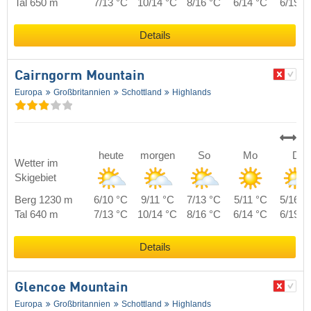
Tal 650 m
7/13 °C
10/14 °C
8/16 °C
6/14 °C
6/19 °
Details
Cairngorm Mountain
Europa
Großbritannien
Schottland
Highlands
heute
morgen
So
Mo
Di
Wetter im
Skigebiet
Berg 1230 m
6/10 °C
9/11 °C
7/13 °C
5/11 °C
5/16 °
Tal 640 m
7/13 °C
10/14 °C
8/16 °C
6/14 °C
6/19 °
Details
Glencoe Mountain
Europa
Großbritannien
Schottland
Highlands