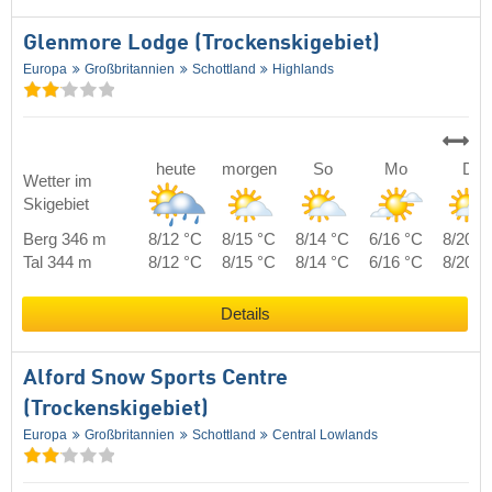
Glenmore Lodge (Trockenskigebiet)
Europa
Großbritannien
Schottland
Highlands
heute
morgen
So
Mo
Di
Wetter im
Skigebiet
Berg 346 m
8/12 °C
8/15 °C
8/14 °C
6/16 °C
8/20 °
Tal 344 m
8/12 °C
8/15 °C
8/14 °C
6/16 °C
8/20 °
Details
Alford Snow Sports Centre
(Trockenskigebiet)
Europa
Großbritannien
Schottland
Central Lowlands