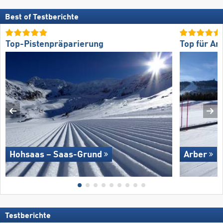
Best of Testberichte
Top-Pistenpräparierung
Top für An
Hohsaas – Saas-Grund
Arber
Testberichte