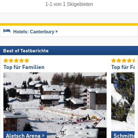
1
-
1
von
1
Skigebieten
Hotels: Canterbury
Best of Testberichte
Top für Familien
Top für Fa
Aletsch Arena
Schmitte