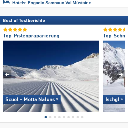
Hotels: Engadin Samnaun Val Müstair
Best of Testberichte
Top-Pistenpräparierung
Top-Schne
Scuol – Motta Naluns
Ischgl