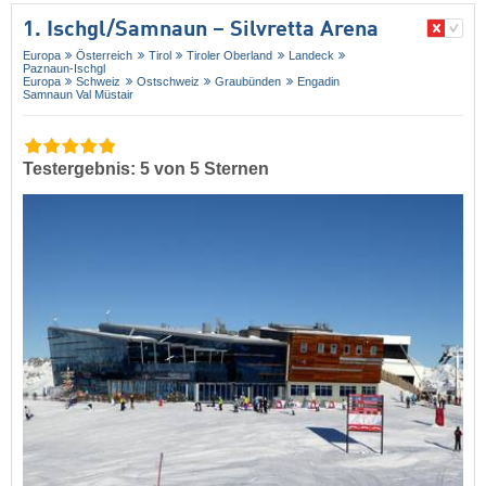
1. Ischgl/​Samnaun – Silvretta Arena
Europa
Österreich
Tirol
Tiroler Oberland
Landeck
Paznaun-Ischgl
Europa
Schweiz
Ostschweiz
Graubünden
Engadin
Samnaun Val Müstair
Testergebnis: 5 von 5 Sternen