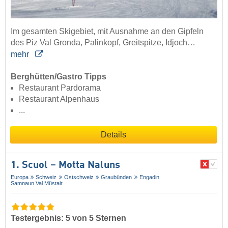
Im gesamten Skigebiet, mit Ausnahme an den Gipfeln
des Piz Val Gronda, Palinkopf, Greitspitze, Idjoch…
mehr
Berghütten/Gastro Tipps
Restaurant Pardorama
Restaurant Alpenhaus
...
Details
1. Scuol – Motta Naluns
Europa
Schweiz
Ostschweiz
Graubünden
Engadin
Samnaun Val Müstair
Testergebnis: 5 von 5 Sternen