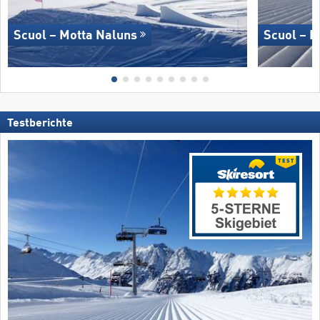
Scuol – Motta Naluns
Scuol – M
Testberichte