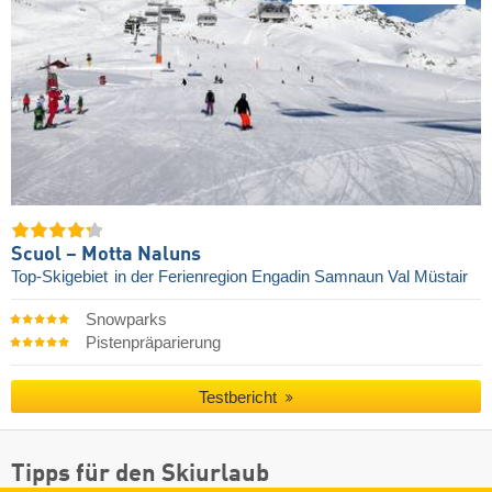
Scuol – Motta Naluns
Top-Skigebiet
in der Ferienregion Engadin Samnaun Val Müstair
Snowparks
Pistenpräparierung
Testbericht
Tipps für den Skiurlaub