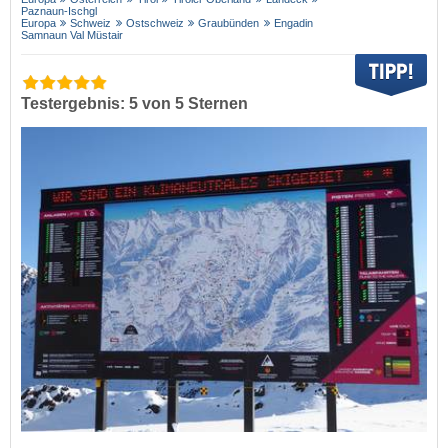
Paznaun-Ischgl
Europa
Schweiz
Ostschweiz
Graubünden
Engadin
Samnaun Val Müstair
Testergebnis: 5 von 5 Sternen