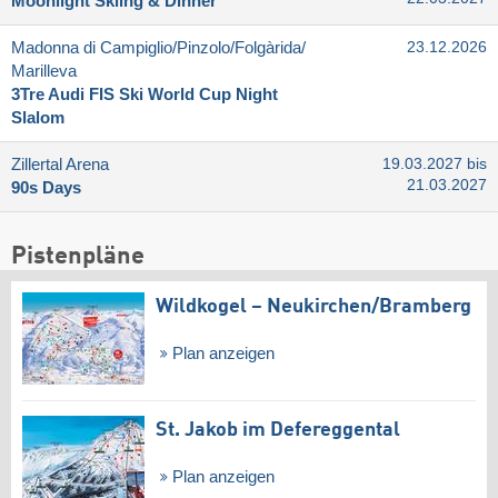
Moonlight Skiing & Dinner
Madonna di Campiglio/​Pinzolo/​Folgàrida/​
23.12.2026
Marilleva
3Tre Audi FIS Ski World Cup Night
Slalom
Zillertal Arena
19.03.2027 bis
21.03.2027
90s Days
Pistenpläne
Wildkogel – Neukirchen/​Bramberg
Plan anzeigen
St. Jakob im Defereggental
Plan anzeigen