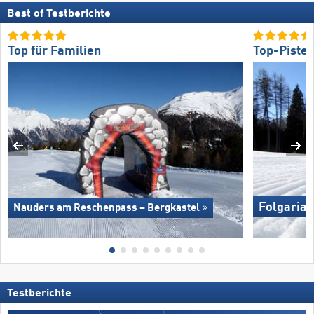
Best of Testberichte
Top für Familien
Top-Piste
Folgaria/​
Nauders am Reschenpass – Bergkastel
Testberichte