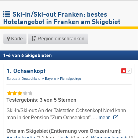
Ski-in/Ski-out Franken: bestes
Hotelangebot in Franken am Skigebiet
Karte
Region einschränken
1
-
6
von
6
Skigebieten
1. Ochsenkopf
Europa
Deutschland
Bayern
Fichtelgebirge
Testergebnis: 3 von 5 Sternen
Ski-in/Ski-out: An der Talstation Ochsenkopf Nord kann
man in der Pension "Zum Ochsenkopf",…
mehr
Orte am Skigebiet (Entfernung vom Ortszentrum):
Bischofsgrün
(1,2 km),
Fleckl
(0,5 km),
Warmensteinach
(4