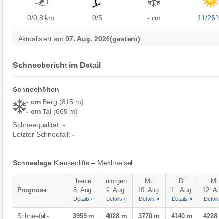
0/0,8
km
0/5
- cm
11/26
Aktualisiert am:
07. Aug. 2026
(gestern)
Schneebericht im Detail
Schneehöhen
- cm
Berg (815 m)
- cm
Tal (665 m)
Schneequalität:
-
Letzter Schneefall:
-
Schneelage
Klausenlifte – Mehlmeisel
heute
morgen
Mo
Di
Mi
Prognose
8. Aug.
9. Aug.
10. Aug.
11. Aug.
12. A
Details »
Details »
Details »
Details »
Detail
Schneefall-
3959 m
4028 m
3770 m
4140 m
4228