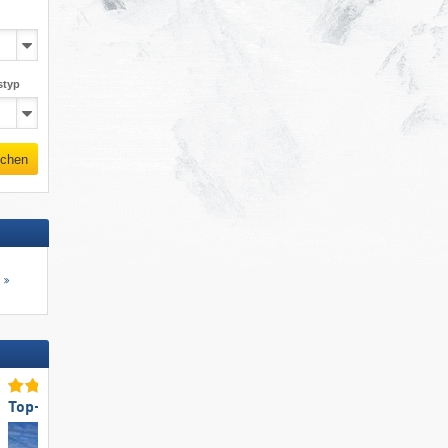
styp
chen
s
Top-Pistenpräparierung
Top-Bergrestaurants/Hüt