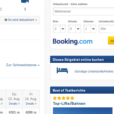
Urlaubsziel – bitte wählen
°C
3
So wird aktualisiert
Erw.
Kinder
Zimmer
Unterkunft
su
Dieses Skigebiet online buchen
Zur Schneehistorie »
Günstige Unterkünfte/Hotel
Best of Testberichte
Do
Fr
ug.
13. Aug.
14. Aug.
Top-Lifte/Bahnen
s »
Details »
Details »
 m
4301 m
4288 m