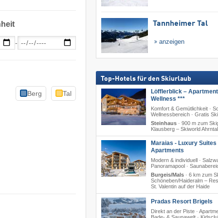
heit
Tannheimer Tal
anzeigen
-
Top-Hotels für den Skiurlaub
Löfflerblick – Apartmen
Berg
Tal
Wellness ***
Komfort & Gemütlichkeit · S
Wellnessbereich · Gratis Sk
Steinhaus
·
900 m zum Skig
Klausberg – Skiworld Ahrntal
Maraias - Luxury Suites
Apartments
Modern & individuell · Salzw
Panoramapool · Saunaberei
Burgeis/Mals
·
6 km zum Sk
Schöneben/​Haideralm – Res
St. Valentin auf der Haide
Pradas Resort Brigels
Direkt an der Piste · Apartm
Bade- & Saunawelt · Kidsclu