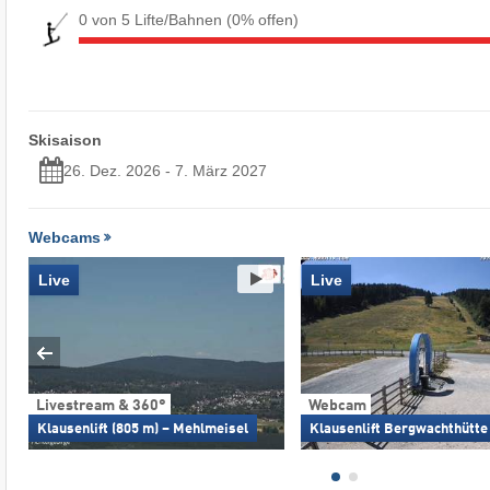
0 von 5 Lifte/Bahnen
(0% offen)
Skisaison
26. Dez. 2026 - 7. März 2027
Webcams
Live
Live
Livestream & 360°
Webcam
Klausenlift (805 m) – Mehlmeisel
Klausenlift Bergwachthütte