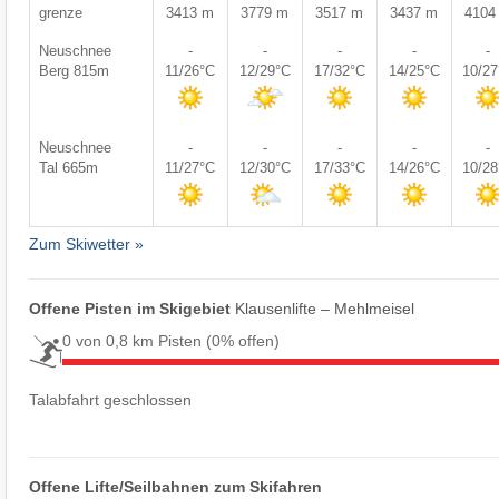
grenze
3413 m
3779 m
3517 m
3437 m
4104
Neuschnee
-
-
-
-
-
Berg 815m
11/26°C
12/29°C
17/32°C
14/25°C
10/2
Neuschnee
-
-
-
-
-
Tal 665m
11/27°C
12/30°C
17/33°C
14/26°C
10/2
Zum Skiwetter »
Offene Pisten im Skigebiet
Klausenlifte – Mehlmeisel
0 von 0,8 km Pisten
(0% offen)
Talabfahrt geschlossen
Offene Lifte/Seilbahnen zum Skifahren