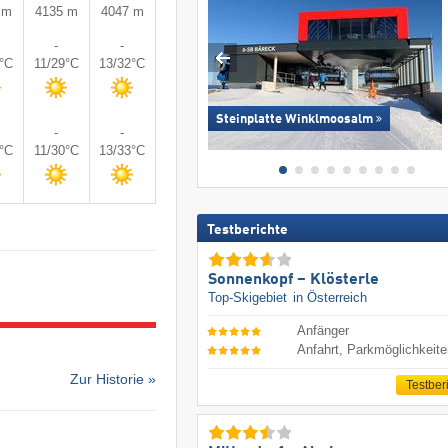
 m
4135 m
4047 m
-
-
7°C
11/29°C
13/32°C
Steinplatte Winklmoosalm
-
-
8°C
11/30°C
13/33°C
Testberichte
Sonnenkopf – Klösterle
Top-Skigebiet
in Österreich
Anfänger
Anfahrt, Parkmöglichkeit
Zur Historie »
Testber