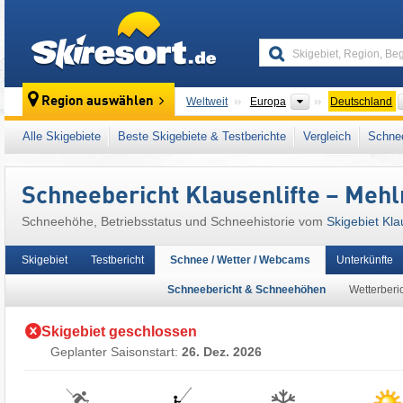
skiresort
Kontinente
Region auswählen
Weltweit
Europa
Deutschland
Dieses Skigebiet liegt auch in:
Bayreuth
,
Ob
Alle Skigebiete
Beste Skigebiete & Testberichte
Vergleich
Schnee
Westeuropa
,
Mitteleuropa
,
Europäische Uni
Schneebericht Klausenlifte – Meh
Schneehöhe, Betriebsstatus und Schneehistorie vom
Skigebiet Kla
Skigebiet
Testbericht
Schnee / Wetter / Webcams
Unterkünfte
Schneebericht & Schneehöhen
Wetterberi
Skigebiet geschlossen
Geplanter Saisonstart:
26. Dez. 2026