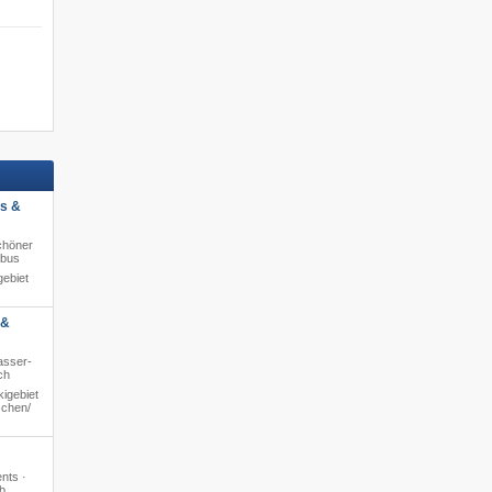
ts &
chöner
ibus
ebiet
 &
asser-
ch
igebiet
chen/​
ents ·
b