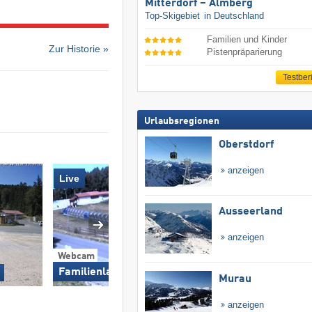
Mitterdorf – Almberg
Top-Skigebiet
in Deutschland
Familien und Kinder
Zur Historie »
Pistenpräparierung
Testber
Urlaubsregionen
Oberstdorf
anzeigen
Live
Ausseerland
anzeigen
Webcam
Familienland
Murau
anzeigen