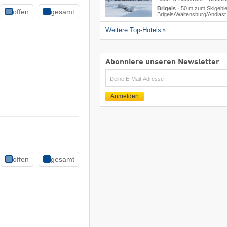
Brigels
·
50 m zum Skigebie
offen
gesamt
Brigels/​Waltensburg/​Andiast
Weitere Top-Hotels
Abonniere unseren Newsletter
E-
Mail
Anmelden
offen
gesamt