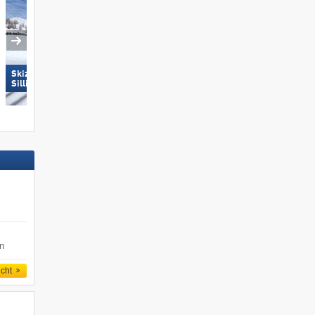
Skizentrum Hochpustertal
Hochzillertal
Sillian
en
icht