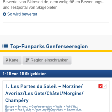
Bewertet von Skiresort.de, dem weltgrößten Bewertungs-
und Testportal von Skigebieten.
So wird bewertet
Top-Funparks Genferseeregion
Karte
Region einschränken
1
-
15
von
15
Skigebieten
1. Les Portes du Soleil – Morzine/​
Avoriaz/​Les Gets/​Châtel/​Morgins/​
Champéry
Europa
Schweiz
Genferseeregion
Wallis
Val d’Illiez
Europa
Frankreich
Auvergne-Rhône-Alpes
Savoie Mont