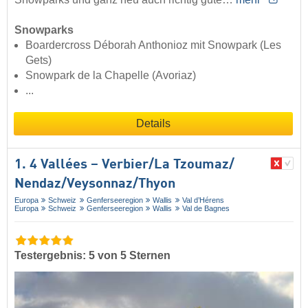
Snowparks
Boardercross Déborah Anthonioz mit Snowpark (Les
Gets)
Snowpark de la Chapelle (Avoriaz)
...
Details
1. 4 Vallées – Verbier/​La Tzoumaz/​
Nendaz/​Veysonnaz/​Thyon
Europa
Schweiz
Genferseeregion
Wallis
Val d’Hérens
Europa
Schweiz
Genferseeregion
Wallis
Val de Bagnes
Testergebnis: 5 von 5 Sternen