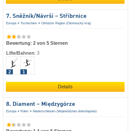
7. Sněžník/​Návrší – Stříbrnice
Europa
Tschechien
Olmützer Region (Olomoucký kraj)
Bewertung: 2 von 5 Sternen
Lifte/Bahnen
:
3
2
1
Details
8. Diament – Międzygórze
Europa
Polen
Niederschlesien (Województwo dolnośląskie)