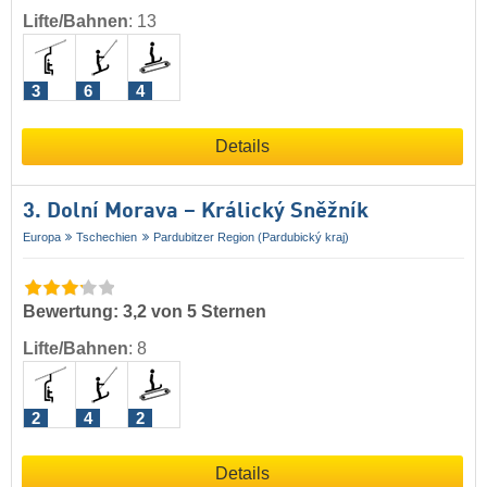
Lifte/Bahnen
:
13
3
6
4
Details
3. Dolní Morava – Králický Sněžník
Europa
Tschechien
Pardubitzer Region (Pardubický kraj)
Bewertung: 3,2 von 5 Sternen
Lifte/Bahnen
:
8
2
4
2
Details