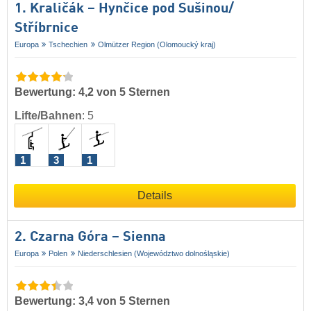
1. Kraličák – Hynčice pod Sušinou/​
Stříbrnice
Europa
Tschechien
Olmützer Region (Olomoucký kraj)
Bewertung: 4,2 von 5 Sternen
Lifte/Bahnen
:
5
1
3
1
Details
2. Czarna Góra – Sienna
Europa
Polen
Niederschlesien (Województwo dolnośląskie)
Bewertung: 3,4 von 5 Sternen