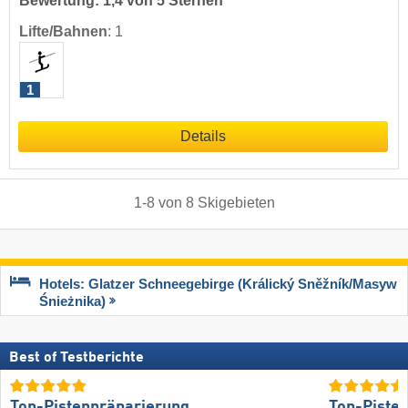
Bewertung: 1,4 von 5 Sternen
Lifte/Bahnen
:
1
1
Details
1
-
8
von
8
Skigebieten
Hotels: Glatzer Schneegebirge (Králický Sněžník/​Masyw
Śnieżnika)
Best of Testberichte
Top-Pistenpräparierung
Top-Piste