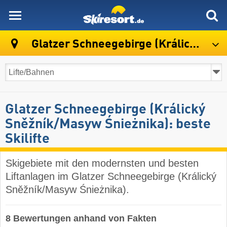
skiresort
Glatzer Schneegebirge (Králický Sněžník/Masyw Śnieżnika)
Glatzer Schneegebirge (Králický
Sněžník/​Masyw Śnieżnika): beste
Skilifte
Skigebiete mit den modernsten und besten
Liftanlagen im Glatzer Schneegebirge (Králický
Sněžník/​Masyw Śnieżnika).
8 Bewertungen anhand von Fakten