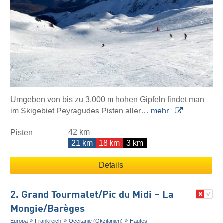
Umgeben von bis zu 3.000 m hohen Gipfeln findet man
im Skigebiet Peyragudes Pisten aller…
mehr
42 km
Pisten
21 km
18 km
3 km
Details
2. Grand Tourmalet/​Pic du Midi – La
Mongie/​Barèges
Europa
Frankreich
Occitanie (Okzitanien)
Hautes-