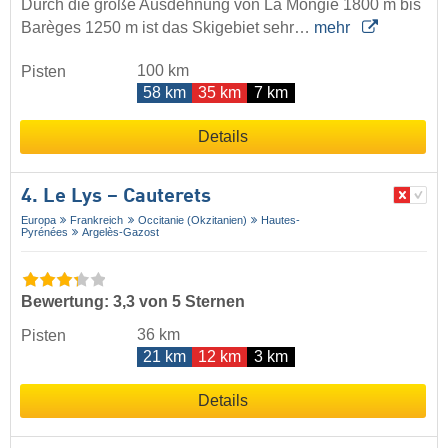
Durch die große Ausdehnung von La Mongie 1800 m bis
Barèges 1250 m ist das Skigebiet sehr…
mehr
100 km
Pisten
58 km
35 km
7 km
Details
4. Le Lys – Cauterets
Europa
Frankreich
Occitanie (Okzitanien)
Hautes-
Pyrénées
Argelès-Gazost
Bewertung: 3,3 von 5 Sternen
36 km
Pisten
21 km
12 km
3 km
Details