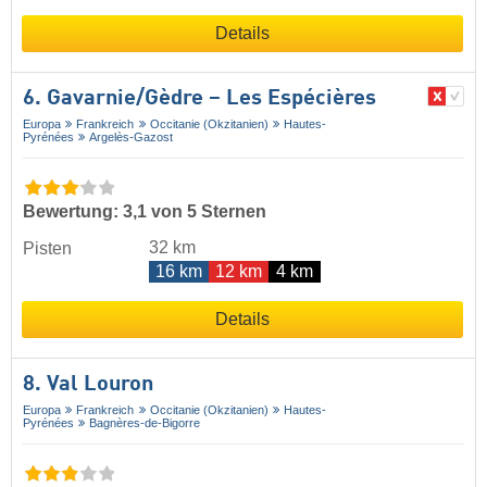
Details
6. Gavarnie/​Gèdre – Les Espécières
Europa
Frankreich
Occitanie (Okzitanien)
Hautes-
Pyrénées
Argelès-Gazost
Bewertung: 3,1 von 5 Sternen
32 km
Pisten
16 km
12 km
4 km
Details
8. Val Louron
Europa
Frankreich
Occitanie (Okzitanien)
Hautes-
Pyrénées
Bagnères-de-Bigorre