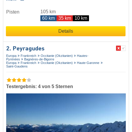
105 km
Pisten
60 km
35 km
10 km
Details
2. Peyragudes
Europa
Frankreich
Occitanie (Okzitanien)
Hautes-
Pyrénées
Bagnères-de-Bigorre
Europa
Frankreich
Occitanie (Okzitanien)
Haute-Garonne
Saint-Gaudens
Testergebnis: 4 von 5 Sternen