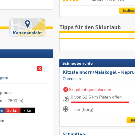
Testber
Tipps für den Skiurlaub
Kartenansicht
Schneeberichte
Kitzsteinhorn/​Maiskogel - Kapr
t
gorre
Österreich
Skigebiet geschlossen
gebnis
0 von 62,5 km Pisten offen
 m
-
2500 m
)
- cm (Berg)
km
35 km
7 km
nen
Ber
Schmitten