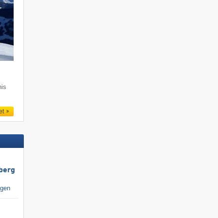
nis
et
berg
igen