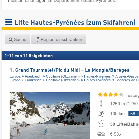
meisten Liftanlagen im Département Hautes-Pyrénées.
Lifte Hautes-Pyrénées (zum Skifahren)
Suche
Region einschränken
1
-
11
von
11
Skigebieten
1. Grand Tourmalet/​Pic du Midi – La Mongie/​Barèges
Europa
Frankreich
Occitanie (Okzitanien)
Hautes-Pyrénées
Argelès-Gazos
Europa
Frankreich
Occitanie (Okzitanien)
Hautes-Pyrénées
Bagnères-de-Bi
Tester
1250 m
(
1250
100 km
58 
30 Lifte/Bah
€ 53,-