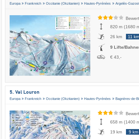
Europa
Frankreich
Occitanie (Okzitanien)
Hautes-Pyrénées
Argelès-Gazos
Bewert
820 m
(
1680 
26 km
11 k
9 Lifte/Bahne
€ 43,-
5. Val Louron
Europa
Frankreich
Occitanie (Okzitanien)
Hautes-Pyrénées
Bagnères-de-Bi
Bewert
658 m
(
1400 
19 km
9 km