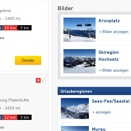
Bilder
gebnis
m
-
2400 m
)
Kronplatz
m
18 km
3 km
Bilder anzeigen
nen
Skiregion
Hochoetz
Details
Bilder anzeigen
t
Urlaubsregionen
ung Pisten/Lifte
Saas-Fee/​Saastal
m
-
2415 m
)
anzeigen
m
12 km
3 km
en
Murau