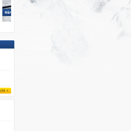
Hörnerbahn – Bolsterlang
Dolomites Val Gardena/​Gröden
icht