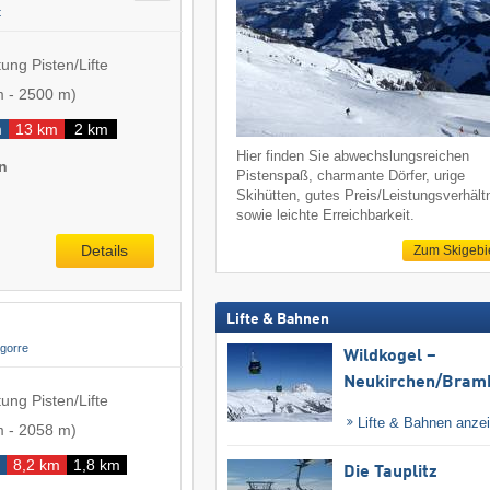
t
ung Pisten/Lifte
m
-
2500 m
)
m
13 km
2 km
Hier finden Sie abwechslungsreichen
n
Pistenspaß, charmante Dörfer, urige
Skihütten, gutes Preis/Leistungsverhält
sowie leichte Erreichbarkeit.
Details
Zum Skigebi
Lifte & Bahnen
gorre
Wildkogel –
Neukirchen/​Bram
ung Pisten/Lifte
Lifte & Bahnen anze
m
-
2058 m
)
8,2 km
1,8 km
Die Tauplitz