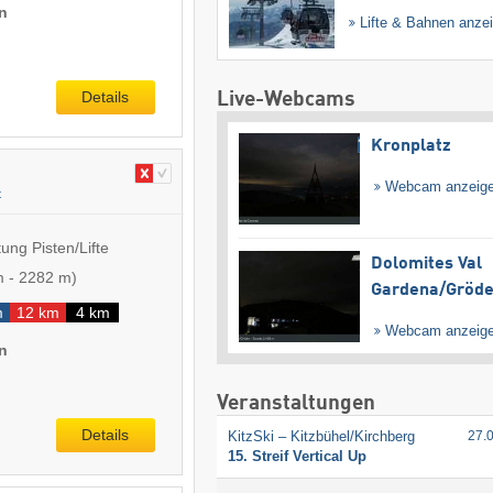
n
Lifte & Bahnen anze
Details
Live-Webcams
Kronplatz
Webcam anzeig
t
ung Pisten/Lifte
Dolomites Val
m
-
2282 m
)
Gardena/​Gröd
m
12 km
4 km
Webcam anzeig
n
Veranstaltungen
Details
KitzSki – Kitzbühel/​Kirchberg
27.
15. Streif Vertical Up