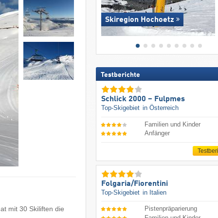
Skiregion Hochoetz
Testberichte
Schlick 2000 – Fulpmes
Top-Skigebiet
in Österreich
Familien und Kinder
Anfänger
Testber
Folgaria/​Fiorentini
Top-Skigebiet
in Italien
at mit 30 Skiliften die
Pistenpräparierung
Familien und Kinder