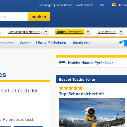
Testsieger
Newsletter
Weltrekorde
Jobs
Deuts
Skigebiet,
suchen
Region,
Begriffe
…
Länder
Neue Regionen
Départements
G
Occitanie (Okzitanien)
Hautes-Pyrénées
Bitte wählen
berichte
Wetter
Lifte & Seilbahnen
Unterkünfte
Tipps
für
den
Hotels: Hautes-Pyrénées
Skiur
es
Best of Testberichte
sortiert nach der
Top-Schneesicherheit
s-Pyrénées erfasst.