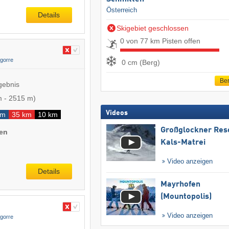
Österreich
Details
Skigebiet geschlossen
0 von 77 km Pisten offen
gorre
0 cm (Berg)
Ber
gebnis
m
-
2515 m
)
Videos
km
35 km
10 km
Großglockner Res
nen
Kals-Matrei
Video anzeigen
Details
Mayrhofen
(Mountopolis)
Video anzeigen
gorre