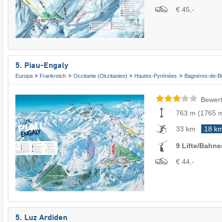
€ 45,-
5. Piau-Engaly
Europa
Frankreich
Occitanie (Okzitanien)
Hautes-Pyrénées
Bagnères-de-Bi
Bewert
763 m
(
1765 
33 km
18 k
9 Lifte/Bahne
€ 44,-
5. Luz Ardiden