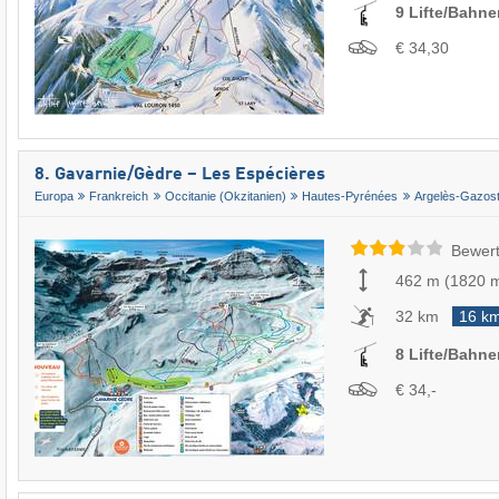
9 Lifte/Bahne
€ 34,30
8. Gavarnie/​Gèdre – Les Espécières
Europa
Frankreich
Occitanie (Okzitanien)
Hautes-Pyrénées
Argelès-Gazos
Bewert
462 m
(
1820 
32 km
16 k
8 Lifte/Bahne
€ 34,-