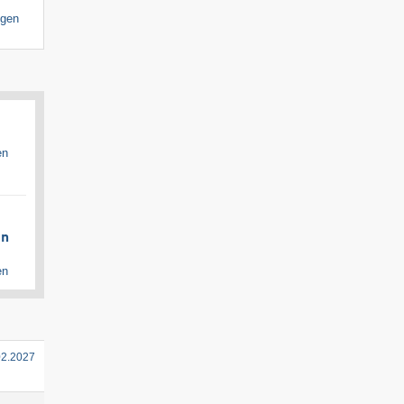
igen
en
en
en
02.2027