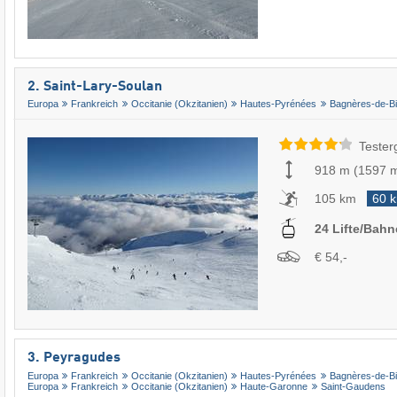
2. Saint-Lary-Soulan
Europa
Frankreich
Occitanie (Okzitanien)
Hautes-Pyrénées
Bagnères-de-Bi
Tester
918 m
(
1597 
105 km
60 
24 Lifte/Bah
€ 54,-
3. Peyragudes
Europa
Frankreich
Occitanie (Okzitanien)
Hautes-Pyrénées
Bagnères-de-Bi
Europa
Frankreich
Occitanie (Okzitanien)
Haute-Garonne
Saint-Gaudens