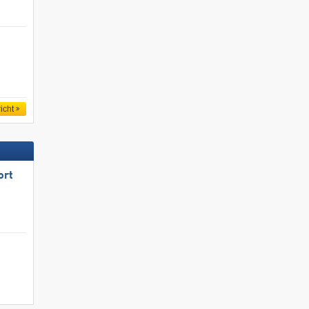
icht
ort