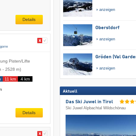
anzeigen
Details
Oberstdorf
anzeigen
gorre
Gröden (Val Garde
ung Pisten/Lifte
anzeigen
m
-
2528 m
)
m
11 km
4 km
n
Aktuell
Das Ski Juwel in Tirol
Ski Juwel Alpbachtal Wildschönau
Details