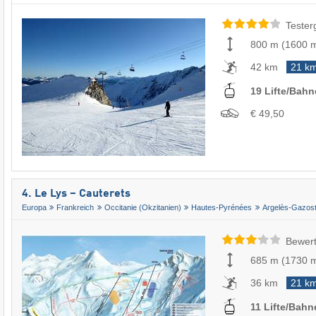
Tester
800 m
(
1600 
42 km
21 k
19 Lifte/Bah
€ 49,50
4. Le Lys – Cauterets
Europa
Frankreich
Occitanie (Okzitanien)
Hautes-Pyrénées
Argelès-Gazos
Bewert
685 m
(
1730 
36 km
21 k
11 Lifte/Bahn