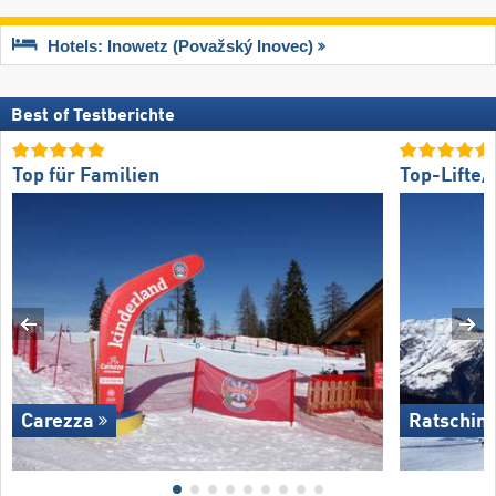
Hotels: Inowetz (Považský Inovec)
Best of Testberichte
Top für Familien
Top-Lifte
Carezza
Ratschin