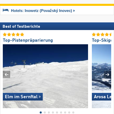
Hotels: Inowetz (Považský Inovec)
Best of Testberichte
Top-Pistenpräparierung
Top-Skige
Elm im Sernftal
Arosa Le