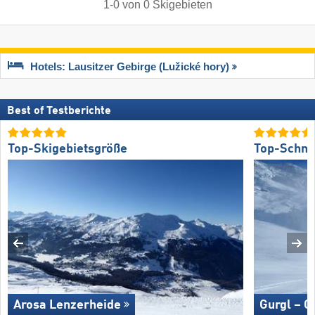
1
-
0
von
0
Skigebieten
Hotels: Lausitzer Gebirge (Lužické hory)
Best of Testberichte
Top-Skigebietsgröße
Top-Schne
Arosa Lenzerheide
Gurgl – O