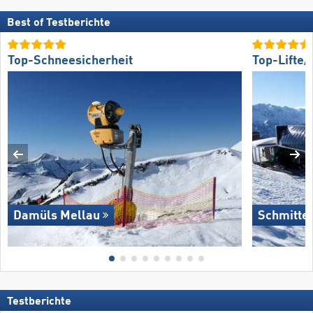
Best of Testberichte
Top-Schneesicherheit
Top-Lifte
Damüls Mellau
Schmitte
Testberichte