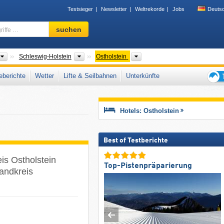
Testsieger
Newsletter
Weltrekorde
Jobs
Deuts
Skigebiet,
suchen
Region,
Begriffe
…
Länder
Bundesländer
Landkreis
Schleswig-Holstein
Ostholstein
berichte
Wetter
Lifte & Seilbahnen
Unterkünfte
Tipps
für
den
Hotels: Ostholstein
Skiur
Best of Testberichte
is Ostholstein
Top-Pistenpräparierung
andkreis