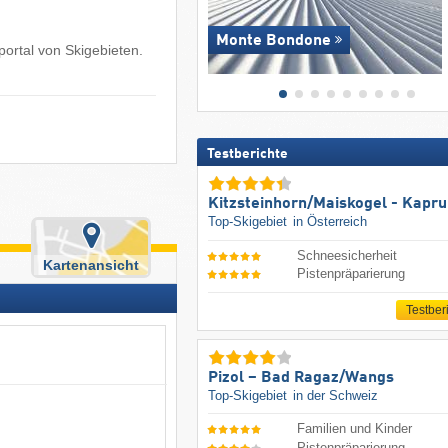
Monte Bondone
ortal von Skigebieten.
Testberichte
Kitzsteinhorn/​Maiskogel - Kapr
Top-Skigebiet
in Österreich
Schneesicherheit
Kartenansicht
Pistenpräparierung
Testber
Pizol – Bad Ragaz/​Wangs
Top-Skigebiet
in der Schweiz
Familien und Kinder
Pistenpräparierung