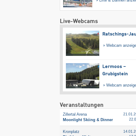
Lifte & Bahnen anze
Live-Webcams
Ratschings-Ja
Webcam anzeig
Lermoos –
Grubigstein
Webcam anzeig
Veranstaltungen
Zillertal Arena
21.01.2
22.
Moonlight Skiing & Dinner
Kronplatz
14.01.2