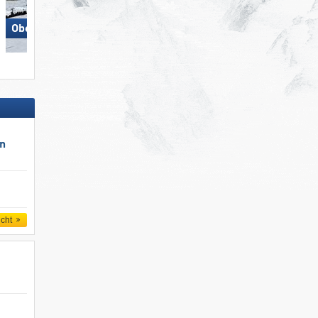
Obertauern
Berwang/​Bichlbach/​Rinnen
un
icht