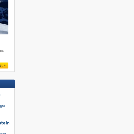
nis
et
n
igen
stein