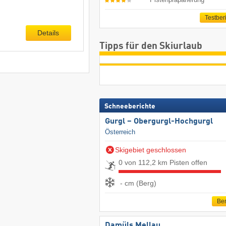
Testber
Details
Tipps für den Skiurlaub
Schneeberichte
Gurgl – Obergurgl-Hochgurgl
Österreich
Skigebiet geschlossen
0 von 112,2 km Pisten offen
- cm (Berg)
Ber
Damüls Mellau