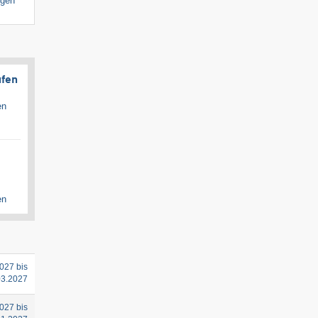
igen
ufen
en
en
027 bis
03.2027
027 bis