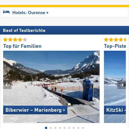
Hotels: Ourense
Best of Testberichte
Top für Familien
Top-Piste
Biberwier – Marienberg
KitzSki –