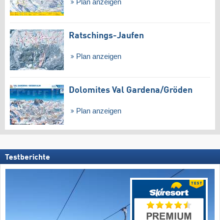
Plan anzeigen
Ratschings-Jaufen
Plan anzeigen
Dolomites Val Gardena/​Gröden
Plan anzeigen
Testberichte