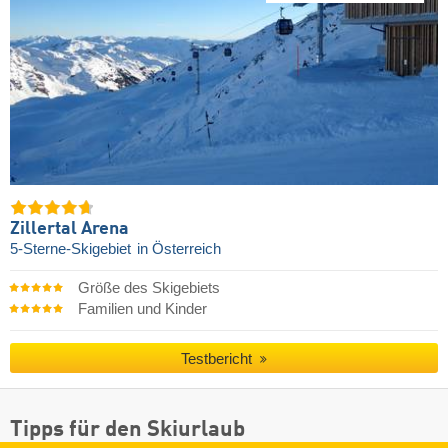
Zillertal Arena
5-Sterne-Skigebiet
in Österreich
Größe des Skigebiets
Familien und Kinder
Testbericht
Tipps für den Skiurlaub