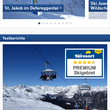
Ski Juwel
St. Jakob im Defereggental
Wildschö
Testberichte