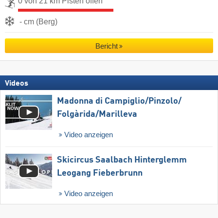
0 von 21 km Pisten offen
- cm (Berg)
Bericht
Videos
Madonna di Campiglio/​Pinzolo/​
Folgàrida/​Marilleva
Video anzeigen
Skicircus Saalbach Hinterglemm
Leogang Fieberbrunn
Video anzeigen