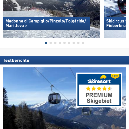
Madonna di Campiglio/​Pinzolo/​Folgàrida/​
Skicircus 
Marilleva
Fieberbrun
Testberichte