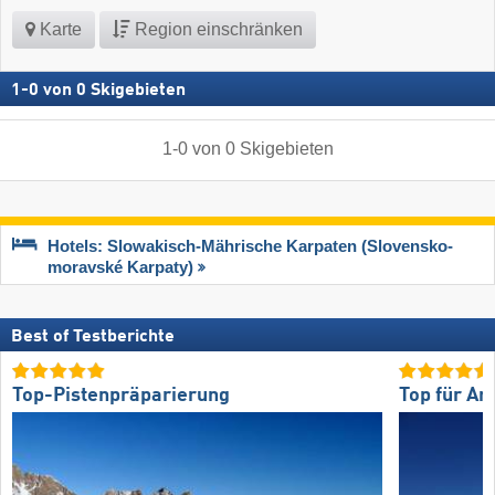
Karte
Region einschränken
1
-
0
von
0
Skigebieten
1
-
0
von
0
Skigebieten
Hotels: Slowakisch-Mährische Karpaten (Slovensko-
moravské Karpaty)
Best of Testberichte
Top-Pistenpräparierung
Top für An