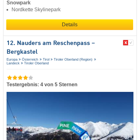
Snowpark
Nordkette Skylinepark
Details
12. Nauders am Reschenpass –
Bergkastel
Europa
Österreich
Tirol
Tiroler Oberland (Region)
Landeck
Tiroler Oberland
Testergebnis: 4 von 5 Sternen