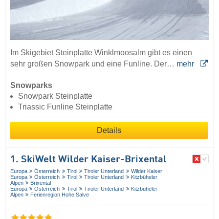
Im Skigebiet Steinplatte Winklmoosalm gibt es einen
sehr großen Snowpark und eine Funline. Der…
mehr
Snowparks
Snowpark Steinplatte
Triassic Funline Steinplatte
Details
1. SkiWelt Wilder Kaiser-Brixental
Europa
Österreich
Tirol
Tiroler Unterland
Wilder Kaiser
Europa
Österreich
Tirol
Tiroler Unterland
Kitzbüheler
Alpen
Brixental
Europa
Österreich
Tirol
Tiroler Unterland
Kitzbüheler
Alpen
Ferienregion Hohe Salve