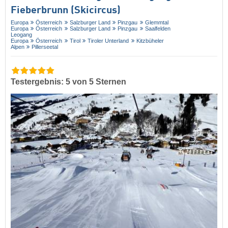
Fieberbrunn (Skicircus)
Europa
Österreich
Salzburger Land
Pinzgau
Glemmtal
Europa
Österreich
Salzburger Land
Pinzgau
Saalfelden
Leogang
Europa
Österreich
Tirol
Tiroler Unterland
Kitzbüheler
Alpen
Pillerseetal
Testergebnis: 5 von 5 Sternen