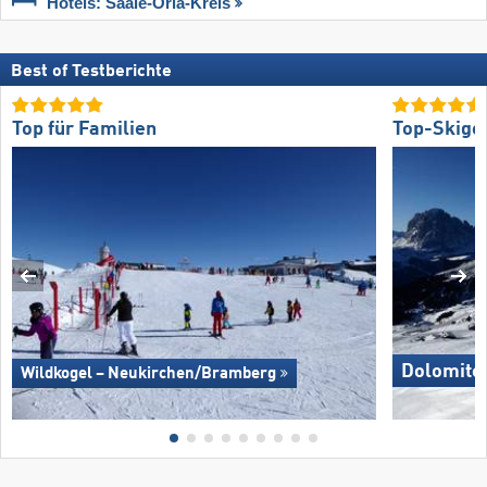
Hotels: Saale-Orla-Kreis
Best of Testberichte
Top für Familien
Top-Skige
Dolomites
Wildkogel – Neukirchen/​Bramberg