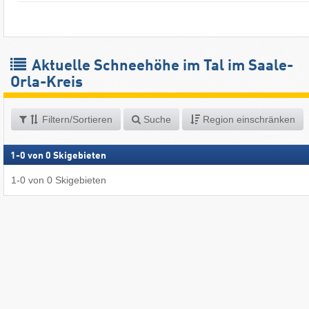
Aktuelle Schneehöhe im Tal im Saale-
Orla-Kreis
Filtern/Sortieren
Suche
Region einschränken
1
-
0
von
0
Skigebieten
1
-
0
von
0
Skigebieten