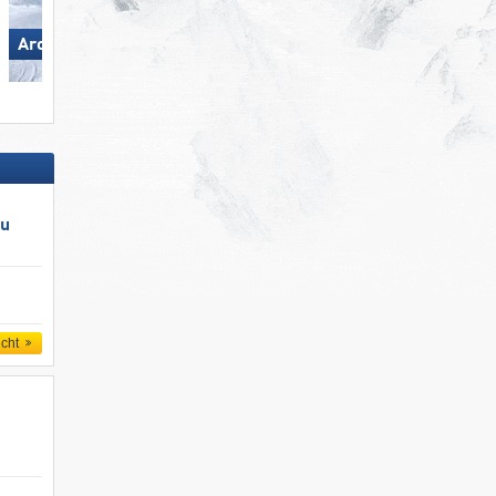
Arosa Lenzerheide
Steinplatte Winklmoosalm
au
icht