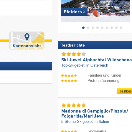
Pfelders
Kartenansicht
Testberichte
Ski Juwel Alpbachtal Wildschön
Top-Skigebiet
in Österreich
Familien und Kinder
Pistenpräparierung
Testber
Madonna di Campiglio/​Pinzolo/​
Folgàrida/​Marilleva
5-Sterne-Skigebiet
in Italien
Snowparks