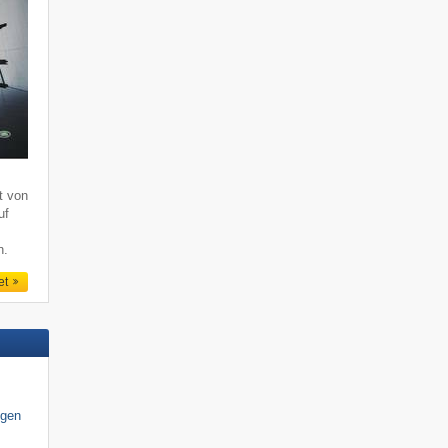
lt von
uf
n.
et
igen