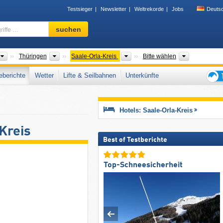
Testsieger
Newsletter
Weltrekorde
Jobs
Deuts
Skigebiet,
suchen
Region,
Begriffe
…
Länder
Bundesländer
Landkreise/Kreisfreie Städte
Gebirgszug
Thüringen
Saale-Orla-Kreis
Bitte wählen
berichte
Wetter
Lifte & Seilbahnen
Unterkünfte
Tipps
für
den
Hotels: Saale-Orla-Kreis
Skiur
Kreis
Best of Testberichte
Top-Schneesicherheit