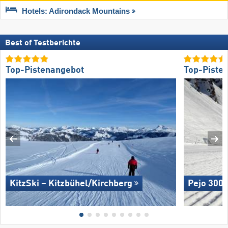
Hotels: Adirondack Mountains
Best of Testberichte
Top-Pistenangebot
Top-Piste
KitzSki – Kitzbühel/​Kirchberg
Pejo 300