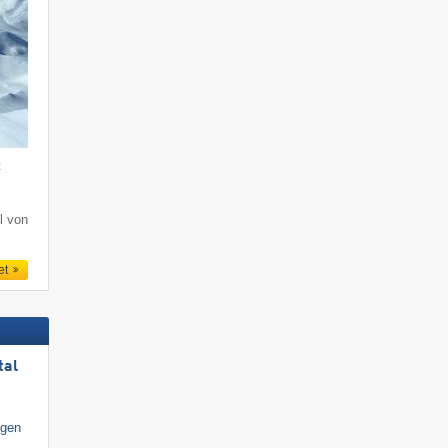
t
l von
et
tal
igen