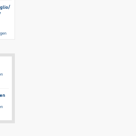
lio/​
​
igen
en
gen
en