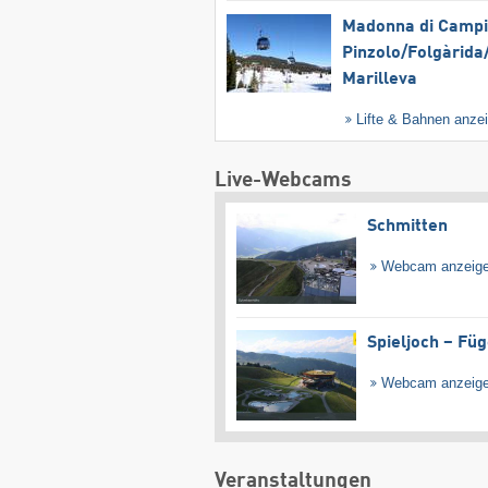
Madonna di Campig
Pinzolo/​Folgàrida/
Marilleva
Lifte & Bahnen anze
Live-Webcams
Schmitten
Webcam anzeig
Spieljoch – Fü
Webcam anzeig
Veranstaltungen