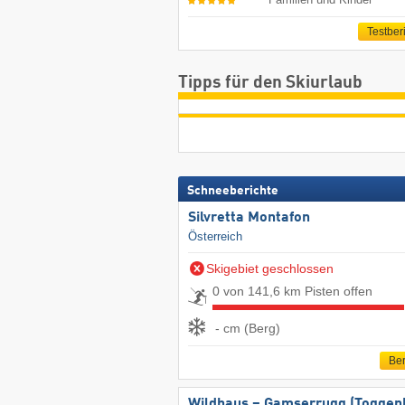
Testber
Tipps für den Skiurlaub
Schneeberichte
Silvretta Montafon
Österreich
Skigebiet geschlossen
0 von 141,6 km Pisten offen
- cm (Berg)
Ber
Wildhaus – Gamserrugg (Toggen