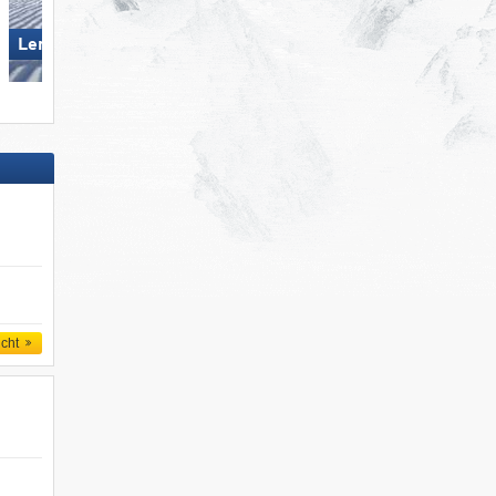
Lermoos – Grubigstein
Glungezer – Tulfes
icht