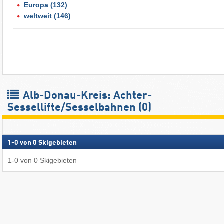
Europa
(132)
weltweit
(146)
Alb-Donau-Kreis: Achter-
Sessellifte/Sesselbahnen (0)
1
-
0
von
0
Skigebieten
1
-
0
von
0
Skigebieten