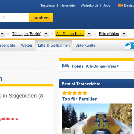
Testsieger
Newsletter
Weltrekorde
Jobs
Deuts
Skigebiet,
suchen
Region,
Begriffe
…
Bundesländer
Bezirke
Landkreise
Geb
Tübingen (Bezirk)
Alb-Donau-Kreis
Bitte wählen
berichte
Wetter
Lifte & Seilbahnen
Unterkünfte
Tipps
für
den
Hotels: Alb-Donau-Kreis
Skiur
n
Best of Testberichte
 in Skigebieten (8
Top für Familien
gebieten.