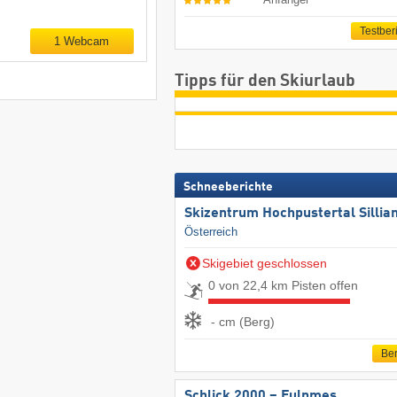
Testber
1 Webcam
Tipps für den Skiurlaub
Schneeberichte
Skizentrum Hochpustertal Sillia
Österreich
Skigebiet geschlossen
0 von 22,4 km Pisten offen
- cm (Berg)
Ber
Schlick 2000 – Fulpmes