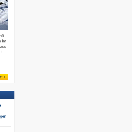
nft
n im
dass
el
et
e
igen