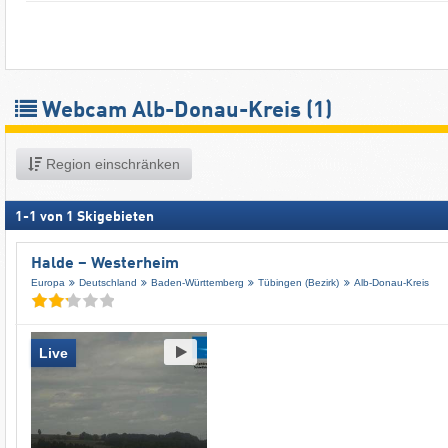
Webcam Alb-Donau-Kreis
(1)
Region einschränken
1
-
1
von
1
Skigebieten
Halde – Westerheim
Europa
Deutschland
Baden-Württemberg
Tübingen (Bezirk)
Alb-Donau-Kreis
Live