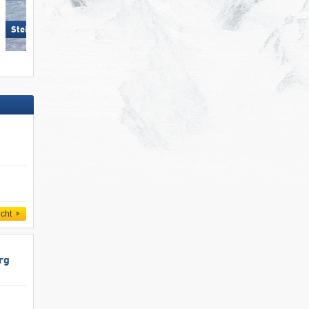
Sulden am Ortler (Solda
Steinplatte Winklmoosalm
all'Ortles)
icht
rg