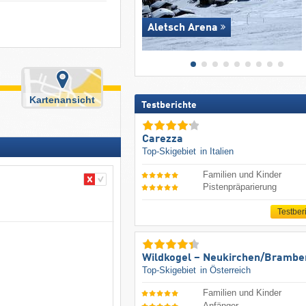
Aletsch Arena
Kartenansicht
Testberichte
Carezza
Top-Skigebiet
in Italien
Familien und Kinder
Pistenpräparierung
Testber
Wildkogel – Neukirchen/​Brambe
Top-Skigebiet
in Österreich
Familien und Kinder
Anfänger