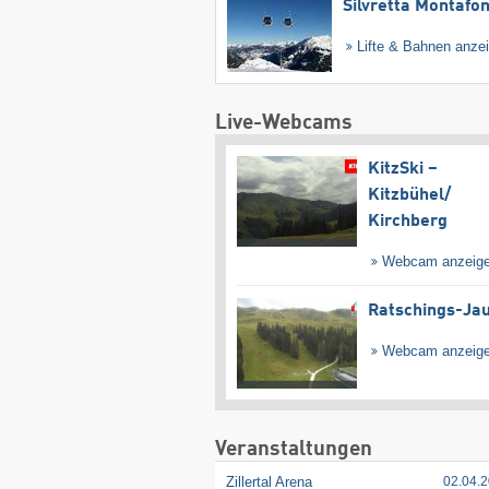
Silvretta Montafo
Lifte & Bahnen anze
Live-Webcams
KitzSki –
Kitzbühel/​
Kirchberg
Webcam anzeig
Ratschings-Ja
Webcam anzeig
Veranstaltungen
Zillertal Arena
02.04.2