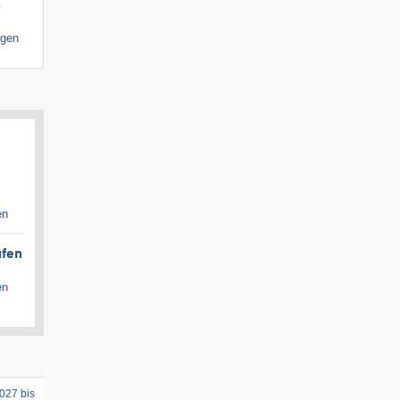
n
igen
en
ufen
en
027 bis