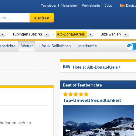
Testsieger
Newsletter
Weltrekorde
Jobs
Deuts
Skigebiet,
suchen
Region,
Begriffe
…
Bundesländer
Bezirke
Landkreise
Geb
Tübingen (Bezirk)
Alb-Donau-Kreis
Bitte wählen
berichte
Wetter
Lifte & Seilbahnen
Unterkünfte
Tipps
für
den
Hotels: Alb-Donau-Kreis
Skiur
Best of Testberichte
Top-Umweltfreundlichkeit
befinden sich im