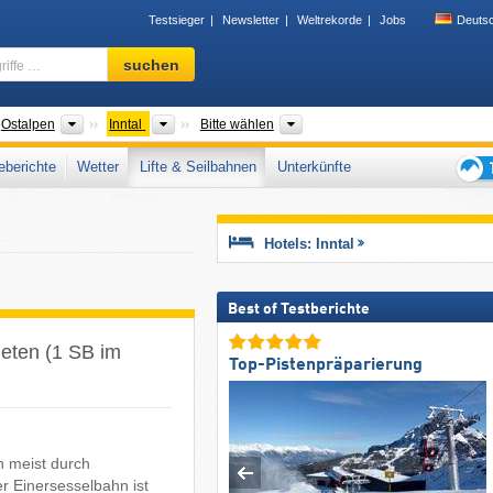
Testsieger
Newsletter
Weltrekorde
Jobs
Deuts
Skigebiet,
suchen
Region,
Begriffe
…
irgszüge
Gebirgszüge
Bitte wählen
Bundesländer, Täler
Ostalpen
Inntal
Bitte wählen
berichte
Wetter
Lifte & Seilbahnen
Unterkünfte
Tipps
für
den
Hotels: Inntal
Skiur
Best of Testberichte
ieten (1 SB im
Top-Pistenpräparierung
n meist durch
r Einersesselbahn ist