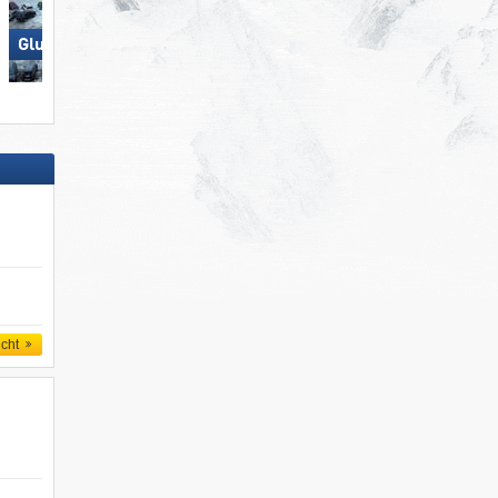
Nauders am Reschenpass –
Glungezer – Tulfes
Bergkastel
icht