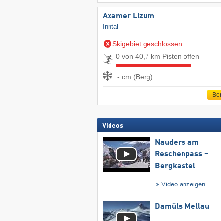
Axamer Lizum
Inntal
Skigebiet geschlossen
0 von 40,7 km Pisten offen
- cm (Berg)
Ber
Videos
Nauders am
Reschenpass –
Bergkastel
Video anzeigen
Damüls Mellau