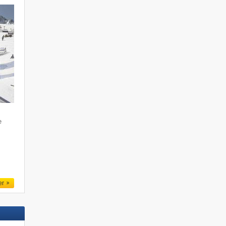
e
m
er