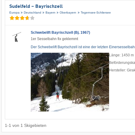
Sudelfeld – Bayrischzell
Europa
Deutschland
Bayern
Oberbayern
Tegernsee-Schliersee
Schwebelift Bayrischzell (Bj. 1967)
1er Sesselbahn fix geklemmt
Der Schwebelift Bayrischzell ist eine der letzten Einersesselba
Länge: 1450 m
Beförderungskap
Hersteller: Gira
1
-
1
von
1
Skigebieten