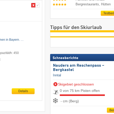
Bergrestaurants, Hütten
Testber
Tipps für den Skiurlaub
hnen in Bayern. …
azität/h: 450
Schneeberichte
k
Nauders am Reschenpass –
Bergkastel
Inntal
Skigebiet geschlossen
0 von 75 km Pisten offen
Details
- cm (Berg)
Ber