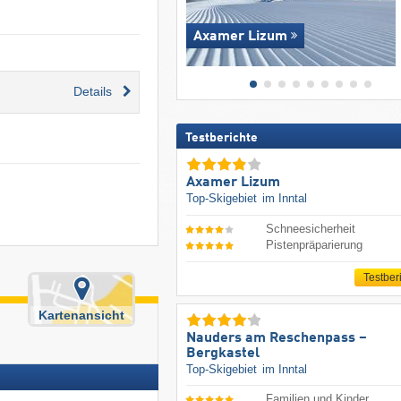
Axamer Lizum
Details
Testberichte
Axamer Lizum
Top-Skigebiet
im Inntal
Schneesicherheit
Pistenpräparierung
Testber
Kartenansicht
Nauders am Reschenpass –
Bergkastel
Top-Skigebiet
im Inntal
Familien und Kinder