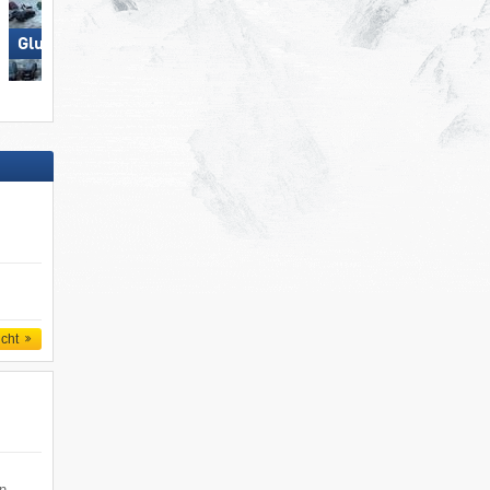
Nauders am Reschenpass –
Glungezer – Tulfes
Bergkastel
icht
en