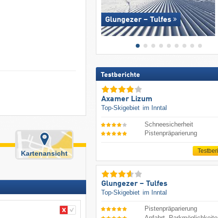
Glungezer – Tulfes
Testberichte
Axamer Lizum
Top-Skigebiet
im Inntal
Schneesicherheit
Pistenpräparierung
Testber
Kartenansicht
Glungezer – Tulfes
Top-Skigebiet
im Inntal
Pistenpräparierung
Anfahrt, Parkmöglichkeit