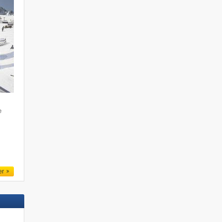
e
m
er