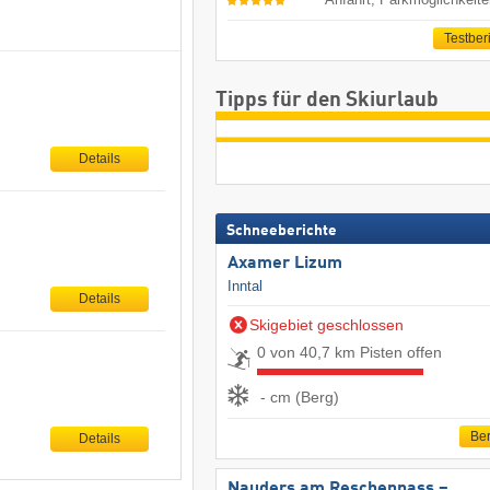
Testber
Tipps für den Skiurlaub
Details
Schneeberichte
Axamer Lizum
Inntal
Details
Skigebiet geschlossen
0 von 40,7 km Pisten offen
- cm (Berg)
Ber
Details
Nauders am Reschenpass –