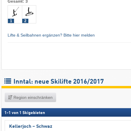
Gesamt: 3
1
2
Lifte & Seilbahnen ergänzen? Bitte hier melden
Inntal: neue Skilifte 2016/2017
Region einschränken
1
-
1
von
1
Skigebieten
Kellerjoch – Schwaz