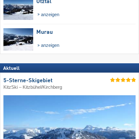
Ötztal
anzeigen
Murau
anzeigen
Aktuell
5-Sterne-Skigebiet
KitzSki – Kitzbühel/​Kirchberg