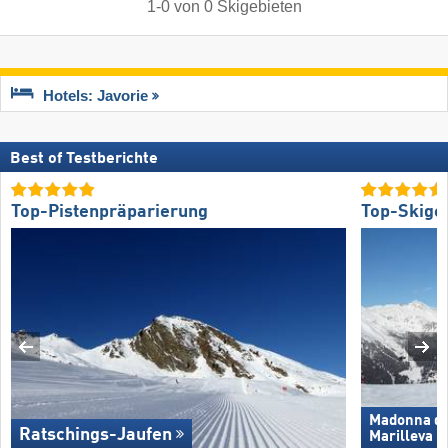
1
-
0
von
0
Skigebieten
Hotels: Javorie
Best of Testberichte
Top-Pistenpräparierung
Top-Skige
Madonna di 
Ratschings-Jaufen
Marilleva