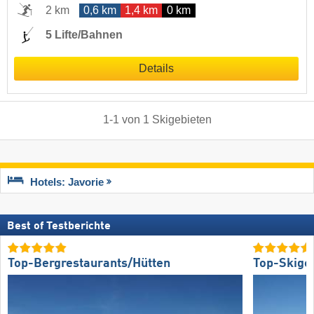
2 km
0,6 km
1,4 km
0 km
5 Lifte/Bahnen
Details
1
-
1
von
1
Skigebieten
Hotels: Javorie
Best of Testberichte
Top-Bergrestaurants/Hütten
Top-Skige