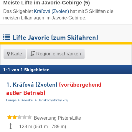
Meiste Lifte im Javorie-Gebirge (5)
Das Skigebiet
Kráľová (Zvolen)
hat mit 5 Skiliften die
meisten Liftanlagen im Javorie-Gebirge.
Lifte Javorie (zum Skifahren)
Karte
Region einschränken
1
-
1
von
1
Skigebieten
1. Kráľová (Zvolen)
(vorübergehend
außer Betrieb)
Europa
Slowakei
Banskobystrický kraj
Bewertung Pisten/Lifte
128 m
(
661 m
-
789 m
)