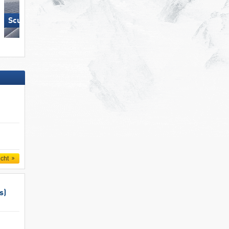
Wildhaus – Gamserrugg
Scuol – Motta Naluns
(Toggenburg)
icht
s)