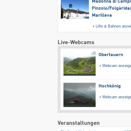
Madonna di Campig
Pinzolo/​Folgàrida/
Marilleva
Lifte & Bahnen anze
Live-Webcams
Obertauern
Webcam anzeig
Hochkönig
Webcam anzeig
Veranstaltungen