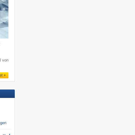
t
l von
et
igen