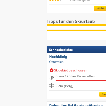
Testber
Tipps für den Skiurlaub
Schneeberichte
Hochkönig
Österreich
Skigebiet geschlossen
0 von 120 km Pisten offen
- cm (Berg)
Ber
Dolomites Val Gardena/​Gröden