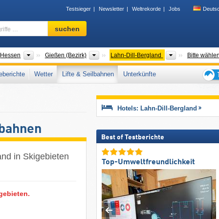
Testsieger
Newsletter
Weltrekorde
Jobs
Deuts
Skigebiet,
suchen
Region,
Begriffe
…
der
Bundesländer
Bezirke
Tourismusregi
Hessen
Gießen (Bezirk)
Lahn-Dill-Bergland
Bitte wähle
berichte
Wetter
Lifte & Seilbahnen
Unterkünfte
Tipps
für
den
Hotels: Lahn-Dill-Bergland
Skiur
lbahnen
Best of Testberichte
and in Skigebieten
Top-Umweltfreundlichkeit
gebieten.