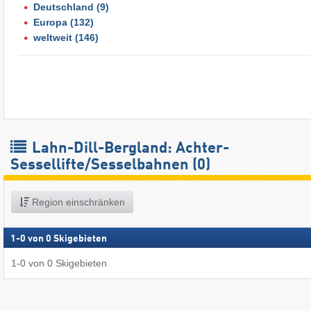
Deutschland
(9)
Europa
(132)
weltweit
(146)
Lahn-Dill-Bergland: Achter-
Sessellifte/Sesselbahnen (0)
Region einschränken
1
-
0
von
0
Skigebieten
1
-
0
von
0
Skigebieten