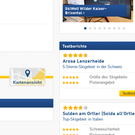
SkiWelt Wilder Kaiser-
Brixental
Testberichte
Arosa Lenzerheide
5-Sterne-Skigebiet
in der Schweiz
Größe des Skigebiets
Kartenansicht
Pistenangebot
Testber
Sulden am Ortler (Solda all'Ortle
Top-Skigebiet
in Italien
Schneesicherheit
Pistenangebot