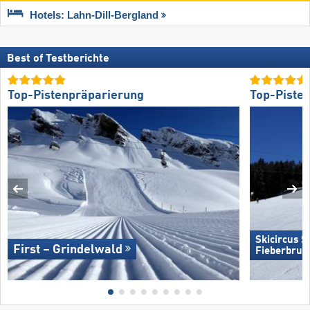
Hotels: Lahn-Dill-Bergland
Best of Testberichte
Top-Pistenpräparierung
Top-Piste
Skicircus 
First – Grindelwald
Fieberbrun