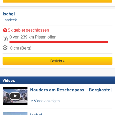
Ischgl
Landeck
Skigebiet geschlossen
0 von 239 km Pisten offen
0 cm (Berg)
Bericht
Videos
Nauders am Reschenpass – Bergkastel
Video anzeigen