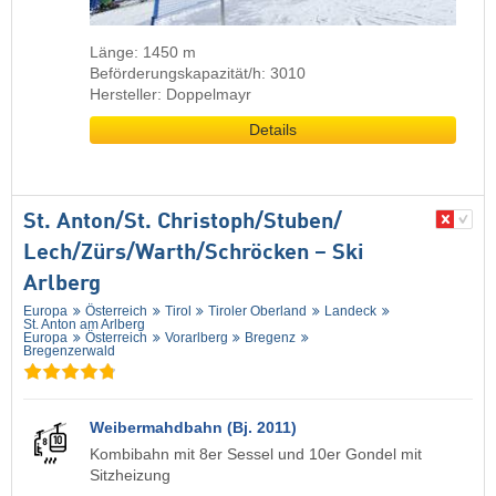
Länge: 1450 m
Beförderungskapazität/h: 3010
Hersteller: Doppelmayr
Details
St. Anton/​St. Christoph/​Stuben/​
Lech/​Zürs/​Warth/​Schröcken – Ski
Arlberg
Europa
Österreich
Tirol
Tiroler Oberland
Landeck
St. Anton am Arlberg
Europa
Österreich
Vorarlberg
Bregenz
Bregenzerwald
Weibermahdbahn (Bj. 2011)
Kombibahn mit 8er Sessel und 10er Gondel mit
Sitzheizung