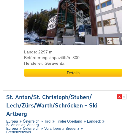
Länge: 2297 m
Beförderungskapazität/h: 800
Hersteller: Garaventa
Details
St. Anton/​St. Christoph/​Stuben/​
Lech/​Zürs/​Warth/​Schröcken – Ski
Arlberg
Europa
Österreich
Tirol
Tiroler Oberland
Landeck
St. Anton am Arlberg
Europa
Österreich
Vorarlberg
Bregenz
Bregenzerwald