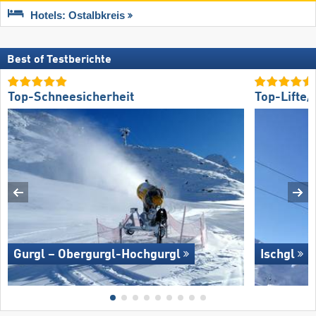
Hotels: Ostalbkreis
Best of Testberichte
Top-Schneesicherheit
Top-Lifte
Gurgl – Obergurgl-Hochgurgl
Ischgl