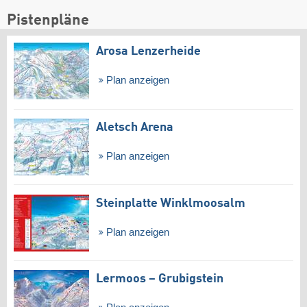
Pistenpläne
Arosa Lenzerheide
Plan anzeigen
Aletsch Arena
Plan anzeigen
Steinplatte Winklmoosalm
Plan anzeigen
Lermoos – Grubigstein