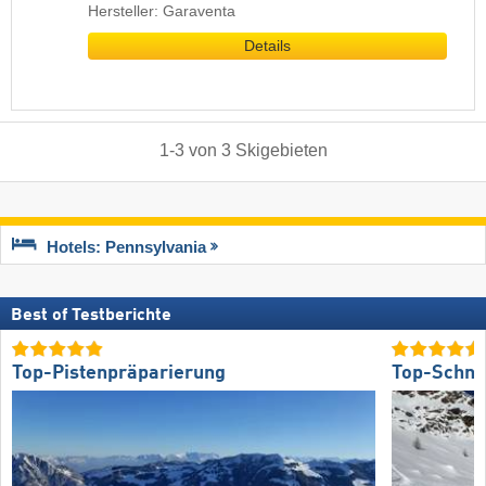
Hersteller: Garaventa
Details
1
-
3
von
3
Skigebieten
Hotels: Pennsylvania
Best of Testberichte
Top-Pistenpräparierung
Top-Schne