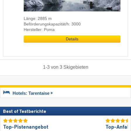
Länge: 2885 m
Beförderungskapazität/h: 3000
Hersteller: Poma
Details
1
-
3
von
3
Skigebieten
Hotels: Tarentaise
Best of Testberichte
Top-Pistenangebot
Top-Anfah