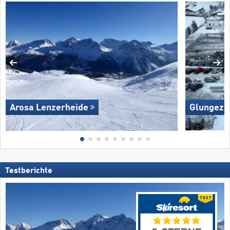
Arosa Lenzerheide
Glungezer
Testberichte