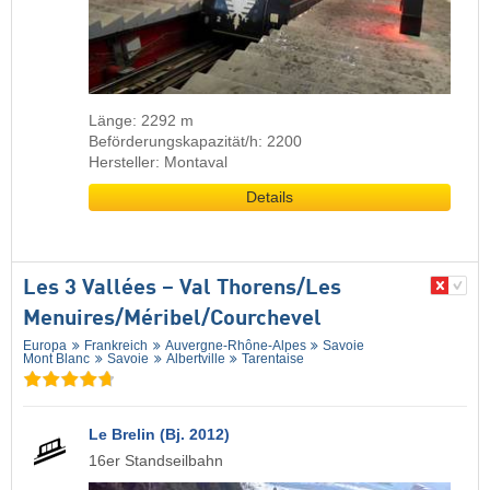
Länge: 2292 m
Beförderungskapazität/h: 2200
Hersteller: Montaval
Details
Les 3 Vallées – Val Thorens/​Les
Menuires/​Méribel/​Courchevel
Europa
Frankreich
Auvergne-Rhône-Alpes
Savoie
Mont Blanc
Savoie
Albertville
Tarentaise
Le Brelin (Bj. 2012)
16er Standseilbahn