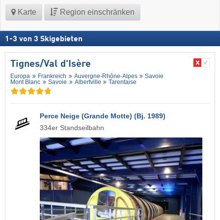
Karte
Region einschränken
1
-
3
von
3
Skigebieten
Tignes/​Val d'Isère
Europa
Frankreich
Auvergne-Rhône-Alpes
Savoie
Mont Blanc
Savoie
Albertville
Tarentaise
Perce Neige (Grande Motte) (Bj. 1989)
334er Standseilbahn