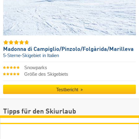
Madonna di Campiglio/​Pinzolo/​Folgàrida/​Marilleva
5-Sterne-Skigebiet
in Italien
Snowparks
Größe des Skigebiets
Testbericht
Tipps für den Skiurlaub