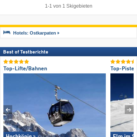
1
-
1
von
1
Skigebieten
Hotels: Ostkarpaten
Best of Testberichte
Top-Lifte/Bahnen
Top-Piste
Hochkönig
Elm im Se