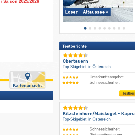
ur Saison 2025/2026
Loser – Altaussee
Testberichte
Obertauern
Top-Skigebiet
in Österreich
Unterkunftsangebot
Schneesicherheit
Kartenansicht
Testber
Kitzsteinhorn/​Maiskogel - Kapr
Top-Skigebiet
in Österreich
Schneesicherheit
Pistenpräparierung