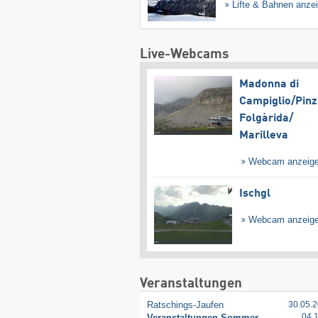
Lifte & Bahnen anze
Live-Webcams
Madonna di
Campiglio/​Pinz
Folgàrida/​
Marilleva
Webcam anzeig
Ischgl
Webcam anzeig
Veranstaltungen
Ratschings-Jaufen
30.05.2
04.
Veranstaltungen Sommer