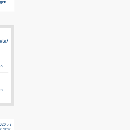
igen
olo/​
en
en
026 bis
10.2026