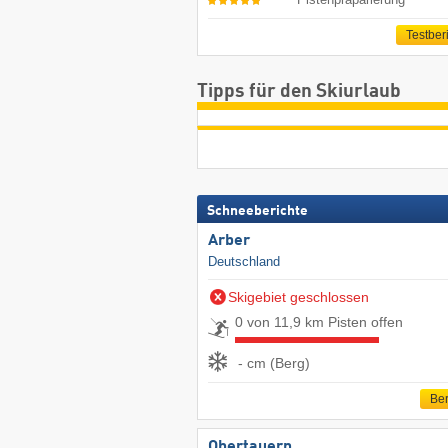
Testber
Tipps für den Skiurlaub
Schneeberichte
Arber
Deutschland
Skigebiet geschlossen
0 von 11,9 km Pisten offen
- cm (Berg)
Ber
Obertauern