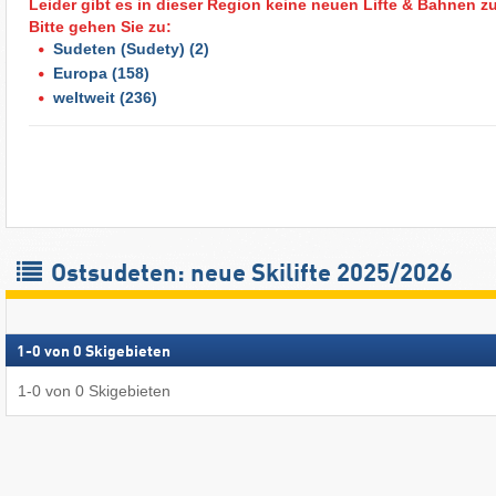
Leider gibt es in dieser Region keine neuen Lifte & Bahnen z
Bitte gehen Sie zu:
Sudeten (Sudety)
(2)
Europa
(158)
weltweit
(236)
Ostsudeten: neue Skilifte 2025/2026
1
-
0
von
0
Skigebieten
1
-
0
von
0
Skigebieten