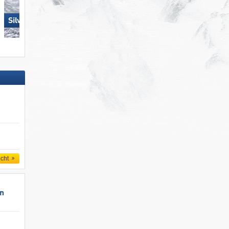
Silvretta Montafon
Mitterdorf – Almberg
icht
un