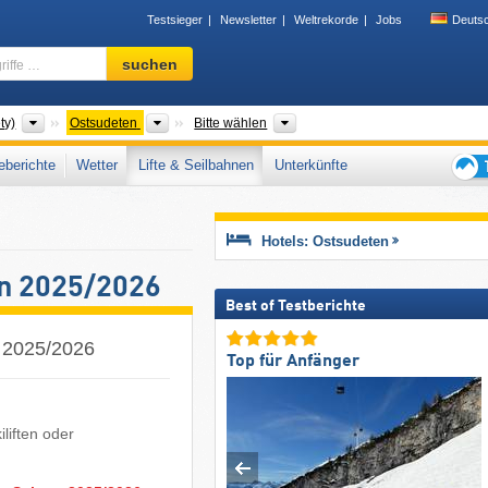
Testsieger
Newsletter
Weltrekorde
Jobs
Deuts
Skigebiet,
suchen
Region,
Begriffe
…
Gebirgszüge
Übergeordnete Gebirge
Woiwodschaft PL, Regionen CZ
ty)
Ostsudeten
Bitte wählen
berichte
Wetter
Lifte & Seilbahnen
Unterkünfte
Tipps
für
den
Hotels: Ostsudeten
Skiur
en 2025/2026
Best of Testberichte
n 2025/2026
Top für Anfänger
liften oder