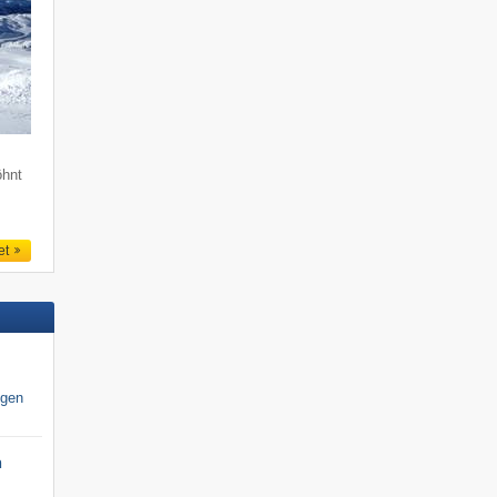
öhnt
et
igen
n